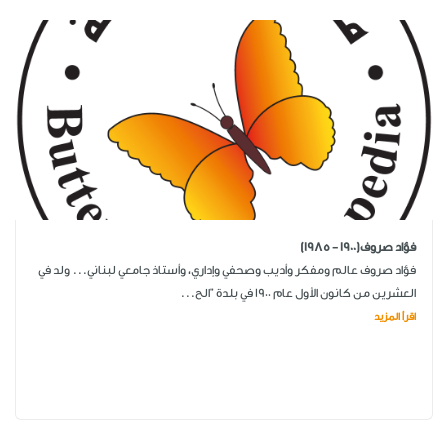
فؤاد صروف(1900 - 1985)
فؤاد صروف عالم ومفكر وأديب وصحفي وإداري، وأستاذ جامعي لبناني... ولد في
العشرين من كانون الأول عام 1900 في بلدة "الح...
اقرأ المزيد