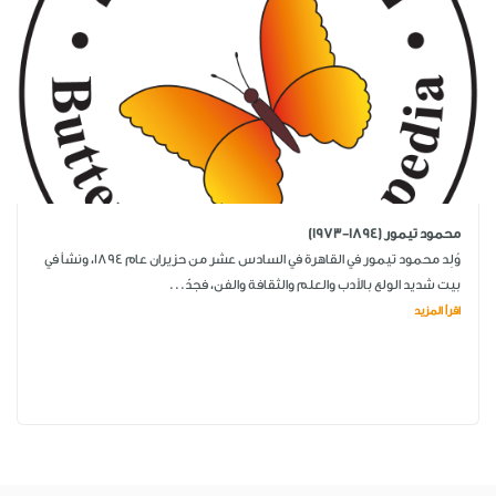
محمود تيمور (1894-1973)
وُلِد محمود تيمور في القاهرة في السادس عشر من حزيران عام 1894، ونشأ في
بيت شديد الولع بالأدب والعلم والثقافة والفن، فجدّ...
اقرأ المزيد