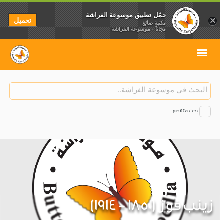
حمّل تطبيق موسوعة الفراشة
تحميل
×
مكتبة صائغ
مجاناً - موسوعة الفراشة
بحث متقدم
زينب فواز (1850 - 1914)