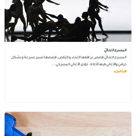
المسرح الغنائيّ
المسرح الغنائيّ قصص ير افقها الغناء و الرّقص، قصصها تسير بسرعة و بشكل
دراميّ والأغاني فيها أخّاذة. تؤدَى الأغاني المسرحي...
اقرأ المزيد