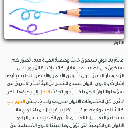
الألوان
عالَمٌ بلا ألوانٍ سيَكونُ مُمِلًا وصَعبةً الحياةُ فيه. تَصوَّر كم
ستَكونُ مِنَ الصَّعبِ مَعرِفةُ إن كانت إشارةُ المُرور تَعني
الوُقوفَ أو السَّيرَ بدونِ اللَّونَينِ الأحمر والأخضر. للطَّبيعةِ أيضًا
إشاراتٌ بالألوانِ. ألوانُ ضُفدَعِ الشَّجَرِ الزّاهيةُ تُحذِّرُ الآخَرينَ من
سُمِّها والألوانُ الجميلةُ للزُّهورِ تَجذِبُ
النَّحلَ
إلى رَحيقِها. لكن
لا تَرى كلُّ المَخلوقاتِ الألوانَ بطريقةٍ واحدةٍ. بعضُ
الحَيَواناتِ
كالسَّناجِبِ وقَواضِمِ غينيا (خنزير غينيا) عمياءُ ألوانٍ فلا
تَستَطيعُ التَّمييزَ إطلاقًا بين الألوانِ المُختلِفةِ. في الواقِعِ
الألوانُ هي الكيّفيّةُ التي تؤوِّلُ بها أعيُنُنا الأنواعَ المُختلِفةَ مِنَ