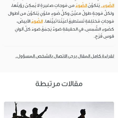
الضَّوءِ.
يَتكوَّنُ
الضَّوءُ
من مَوجاتٍ صغيرةٍ لا يُمكِنُ رؤيتُها،
ولكلِّ مَوجةٍ طولٌ معيَّنٌ وكلُّ ضَوءٍ ملوَّنٍ يَتكوَّنُ من أطوال
مَوجاتٍ مُختلِفةٍ تَستطيعُ أعيُنُنا تَبيُّنَها.
الضَّوءُ
الأبيضُ،
كضَوءِ الشَّمسِ، في الحقيقةِ ضوءٌ يَجمَعُ ضوءَ كلِّ ألوانِ
قوسِ قُزَحٍ.
لقراءة كامل المقال يرجى الاتصال بالشخص المسؤول.
مقالات مرتبطة