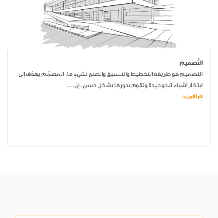
التّصميم
التصميم هو طريقة التخطيط والتنسيق والصنع لشيءٍ ما. المصمِّم يهدُف إلى
ابتكار أشياء تبدو جيّدة وتقوم بدورها بشكل حسن. إنّ...
اقرأ المزيد