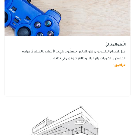
اللّهو المنزليّ
قبل اختراع التلفزيون، كان الناس يتسلّون بلَعِب الألعاب والغناء أو قراءة
القصص. لكنّ اختراع الراديو والڠراموفون في بداية ...
اقرأ المزيد