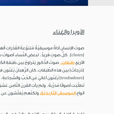
الأوپرا والغِناء
صوتُ الإنسانِ أداةٌ موسيقيّةٌ مُتنوِّعةُ القُدُراتِ أَل
(choirs). كلُّ صوتٍ فَريدٌ. لبعضِ النِّساءِ أصواتُ
الأربَعِ
طَبَقاتٍ.
(دَرَجاتٌ) بينَ هذه الطَّبَقاتِ.كانَ الرُّهبانُ يُغَنّون
(troubadours) يُغَنّونَ أغانيَ عَنِ الحُبِّ والشَّجاعةِ. في القَرنِ السّابِـعَ عَشرَ، بَدأَ في إيطاليا نوعٌ جَديدٌ مِنَ
تَطلَّبَت أصواتًا مُدرَّبةً. ولم يأتِ القَرنُ الثّامِنَ ع
أنواعِ
الموسيقى
التّاريخيّةِ،
ولكنّهم يُفتِّشونَ عن ط