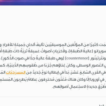
هَمَت كثيرًا مِنَ المؤلِّفينَ الموسيقيّينَ تأليفَ ألحانٍ جَميلةٍ للأفرادِ 
 سوپرانو (عاليةُ الطَّبقةِ)، ولأُخرَياتٍ أصواتٌ عَميقةٌ ثريّةٌ ذاتُ طَبَقةِ أَدن
صوتُ الذُّكورِ يَتراوَحُ بينَ طَبَقةِ الكَونتَرتينُور (countertenor) (وهي طبقةٌ
َ في العُصورِ الوسطى، وكانَ غِناؤهم جُزءًا من طُقوسِهِم الدِّينيّةِ، كما كا
المَسرَحيّاتِ
المُغ
َشرَ في أوروبا إلّا وكانَ هناكَ مُغَنّونَ مُحترِفونَ عِظامُ يُطرِبونَ المُستم
ُرُقٍ جديدةٍ لاستِعمالِ أصواتِهم.