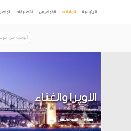
الرئيسية
المقالات
القواميس
التصنيفات
تواصل
الأوپرا والغِناء
حضارة
الفنون واللهو