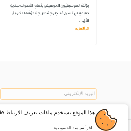
يؤلِّفُ الموسيقيّونَ الموسيقى بنَظمِ الأصواتِ بعِنايةٍ
دَقيقةٍ في أنساقٍ مُنتظِمةٍ مُطرِبةٍ يَتذوَّقُها الجَميعُ.
النَّغ...
اقرأ المزيد
هذا الموقع يستخدم ملفات تعريف الارتباط cookie ، لتفعيل هذه الخاصية اضغط موافق
اقرأ سياسة الخصوصية