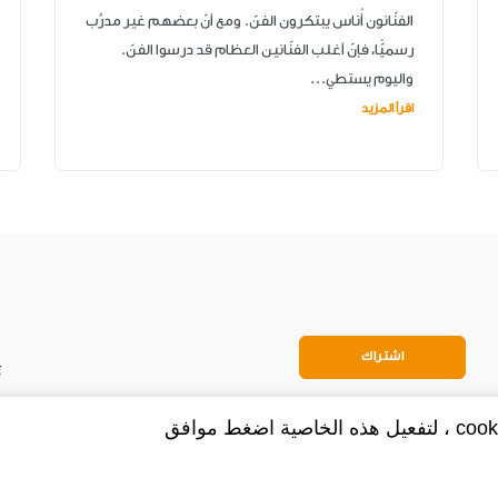
الفنّانون أُناس يبتكرون الفنّ. ومع أنّ بعضهم غير مدرَّب
رسميًّا، فإنّ أغلب الفنّانين العظام قد درسوا الفنّ.
واليوم يستطي...
اقرأ المزيد
اشتراك