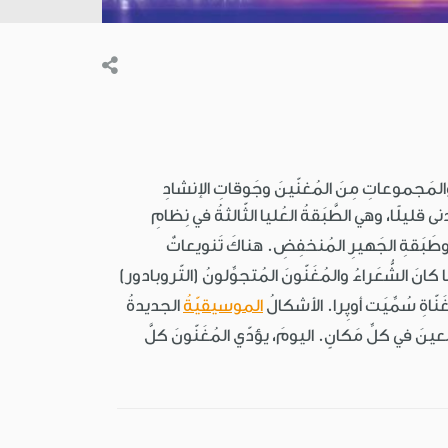
والمَجموعاتِ مِنَ المُغنّينَ وجَوقاتِ الإنشادِ
ى قليلًا، وهي الطَّبَقةُ العُليا الثّالثةُ في نِظامِ
 عاليةٌ جدًّا في صوتِ الذُّكورِ) وطَبَقةِ الجَهيرِ المُنخفِضِ. هناكَ تَنويعاتٌ
نَ الشُّعَراءُ والمُغَنّونَ المُتجوِّلونُ (التّروبادور)
َنّاةِ سُمِّيَت أوپِرا. الأشكالُ
الموسيقيّةُ
الجديدةُ
ِعينَ في كلِّ مَكانٍ. اليومَ، يؤدّي المُغَنّونَ كلَّ