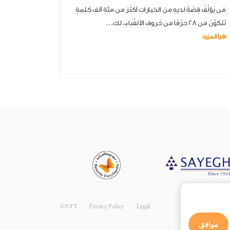
مَن يُؤلِّفُ قِصّةً لديهِ مِنَ الخِياراتِ أكثَرَ من مئةِ ألفِ كَلِمةٍ
تَتكوَّنُ من 28 حَرْفًا من حُروفِ الأَلِفْباءِ، لك...
اقرأ المزيد
©
2026
Privacy Policy
Legal
موافق