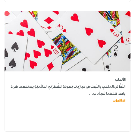
الألعاب
النَّطُّ في المَلعَبِ واللَّعِبُ في مُبارَياتِ بُطولةِ الشِّطرَنجِ العالَميّةِ يَجمَعُهما شيءٌ
واحِدٌ، كِلاهما لُعبةٌ. ب...
اقرأ المزيد