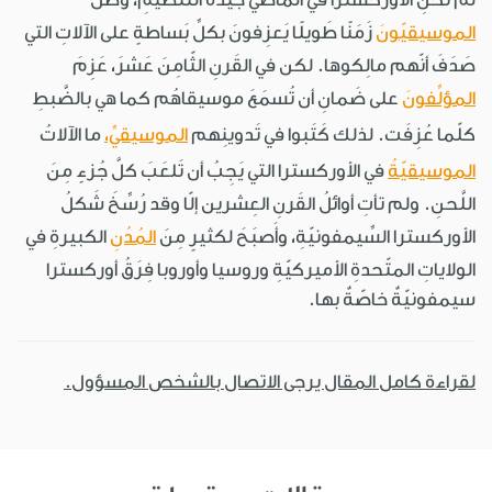
الموسيقيّونَ
زَمَنًا طَويلًا يَعزِفونَ بكلِّ بَساطةٍ على الآلاتِ التي
صَدَفَ أنّهم مالِكوها. لكن في القَرنِ الثّامِنَ عَشرَ، عَزِمَ
المؤلِّفونَ
على ضَمانِ أن تُسمَعَ موسيقاهُم كما هي بالضَّبطِ
كلّما عُزِفَت. لذلك كَتَبوا في تَدوينِهم
الموسيقيِّ،
ما الآلاتُ
الموسيقيّةُ
في الأوركسترا التي يَجِبُ أن تَلعَبَ كلَّ جُزءٍ مِنَ
اللَّحنِ. ولم تأتِ أوائلُ القَرنِ العِشرين إلّا وقد رُسِّخَ شَكلُ
الأوركسترا السِّيمفونيّةِ، وأَصبَحَ لكثيرٍ مِنَ
المُدُنِ
الكبيرةِ في
الولاياتِ المتّحدةِ الأميركيّةِ وروسيا وأوروبا فِرَقُ أوركسترا
سيمفونيّةٌ خاصّةٌ بها.
لقراءة كامل المقال يرجى الاتصال بالشخص المسؤول.