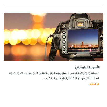
التّصوير الفوتوڠرافيّ
كلمة فوتوغرافيّ تأتي من كلمتين يونانيّتين تعنيان الضوء والرسم. والتصوير
الفوتوغرافيّ هو عمليّةُ وفنُّ إبداعِ صور ثابتة ب...
اقرأ المزيد