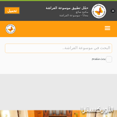
حمّل تطبيق موسوعة الفراشة
تحميل
×
مكتبة صائغ
مجاناً - موسوعة الفراشة
بحث متقدم
الأوركِسترا