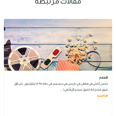
مقالات مرتبطة
الأفلام
جَلَسَ أُناسٌ في مَقهًى في باريس في ديسمبر في عامِ 1895 يَتفرَّجونَ على أوّلِ
صُوّرٍ مُتحرِّكةٍ (صُوَرٌ سينمائيّةٌ) في ا...
اقرأ المزيد