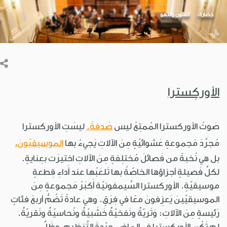
حضارة
الفنون واللهو
الأوركِسترا
صَوتُ الأوركسترا المُمتِعُ ليس
صُدفةً.
ليسَتِ الأوركسترا
مُجرَّدَ مَجموعةٍ عَشوائيّةٍ مِنَ الآلاتِ يَجيءُ بها
الموسيقيّونَ،
بل هي نُخبةً من فَصائلَ مُختلِفةٍ مِنَ الآلاتِ اختيرَت بعِنايةٍ.
لكلِّ فَصيلةٍ أجزاؤها الخاصّةُ بها تَلعَبُها عند أَداءِ قِطعةٍ
موسيقيّةٍ. الأوركسترا السِّيمفونيّة أَكبَرُ مَجموعةٍ مِنَ
الموسيقيّينَ يَعزِفونَ معًا في فِرَقٍ. وهي عادةً تَضُمُّ أربعَ فئاتٍ
رَئيسةٍ مِنَ الآلاتِ: وَتَريّةٌ ونَفخيّةٌ خَشَبيّةٌ ونُحاسيّةٌ ونَقريّةٌ.
لم تَكُنِ الأوركسترا في الماضي جيّدةَ التَّنظيمِ، وظَلَّ