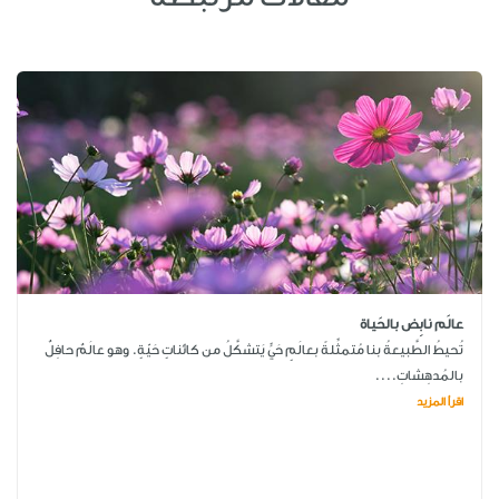
عالَم نابِض بالحَياة
تُحيطُ الطَّبيعةُ بنا مُتمثِّلةً بعالَمٍ حَيٍّ يَتشكَّلُ من كائناتٍ حَيّةٍ. وهو عالَمٌ حافِلٌ
بالمُدهِشاتِ....
اقرأ المزيد