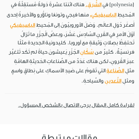
(polynesia) في
الشَّرقِ.
هناك اثنتا عشرةَ دَولةً مُستقِلّةً في
المُحيطِ
الباسيفيكي،
منها فيجي وتونڠا وناؤُرو والأخيرةُ إحدى
أَصغَر دُوَلِ العالَم. وَصَلَ الأوروبيّونَ إلى المُحيطِ
الباسيفيكي
أوّلَ الأمرِ في القَرنِ السّادِسَ عَشَرَ، وبعضُ الُجزُرِ ما تَزالُ
تَحتفِظُ بصِلاتٍ وَثيقةٍ مع أوروبا. كليدونية الجديدة مثلًا
فرنسيّةٌ. كثيرٌ من
سُكّانِ
الجُزُرِ يَعيشونَ حياةً لم تَكَد تَتغيَّر
عبرَ القُرونِ، لكن هناك عَدَدٌ من الصِّناعاتِ الحَديثةِ الهامّةِ
مثلِ
الصِّناعةِ
التي تَقومُ على صَيدِ الأسماكِ على نِطاقٍ واسعٍ
ومثلِ
التَّعدينِ
والسِّياحةِ.
لقراءة كامل المقال يرجى الاتصال بالشخص المسؤول.
مقالات مرتبطة