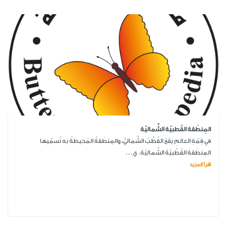
المِنطَقة القُطبيّة الشَّماليّة
في قِمّةِ العالَمِ يَقَعُ القُطْبُ الشَّماليُّ، والمِنطَقةُ المُحيطةُ به نُسمّيها
المِنطَقةَ القُطْبيّةَ الشَّماليّةَ. ي...
اقرأ المزيد