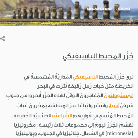
الجغرافية
الجغرافية الطبيعية
جُزُر المحيط الباسيفيكي
تُرى جُزُرُ المُحيطِ
الباسيفيكي
المَداريّةُ المُشمِسةُ في
الخَريطةِ مثلَ حَباتِ رَملٍ رَقيقةٍ نُثِرَت في البَحرِ.
المُستَوطِنونَ
المُغامِرونَ الأوائلُ لهذه الجُزُر أَبحَروا من جنوبِ
شرقيِّ
آسيا،
وانتَشَروا تِباعًا عبرَ المِنطَقةِ، يَمخُرونَ عُبابَ
المُحيطِ المُتَّسِعِ في قَوارِبِهم
الشِّراعيّةِ
الخَشَبيّةِ الخَفيفةِ.
تُقسَمُ الجُزُرُ اليومَ إلى مَجموعاتٍ ثلاثَ رَئيسةٍ: مِكْرونيزيا
(micronesia) في الشَّمالِ، مِلانيزيا في الجنوب، وپولينيزيا