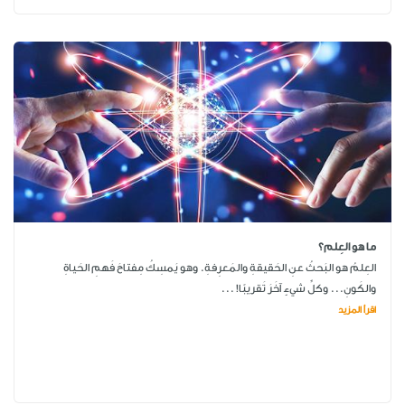
ما هو العِلم؟
العِلمُ هو البَحثُ عنِ الحَقيقةِ والمَعرِفةِ. وهو يَمسِكُ مِفتاحَ فَهمِ الحَياةِ
والكَونِ... وكلِّ شيءٍ آخَرَ تَقريبًا! ...
اقرأ المزيد