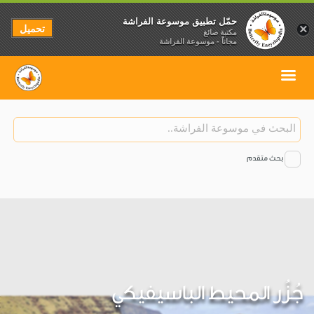
حمّل تطبيق موسوعة الفراشة
تحميل
×
مكتبة صائغ
مجاناً - موسوعة الفراشة
بحث متقدم
جُزُر المحيط الباسيفيكي