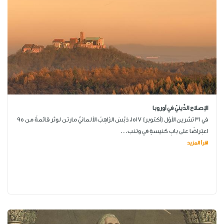
الإصلاح الدِّينيّ في أوروبا
في 31 تشرين الأوّل (أكتوبر) 1517، دَبَّسَ الرّاهِبُ الألمانيُّ مارتن لوثر قائمةً من 95
اعتِراضًا على بابِ كنيسةٍ في وتنب...
اقرأ المزيد