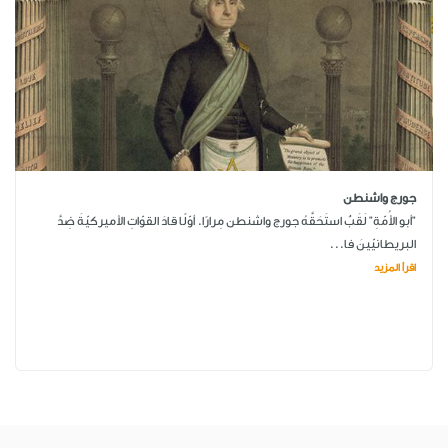
جورج واشنطن
"أبو الأُمّةِ" لَقَبٌ استَحَقَّهُ جورج واشنطن مِرارًا. أوّلًا قادَ القوّاتِ الأميركيّةَ ضِدَّ
البريطانيّينَ فا...
اقرأ المزيد