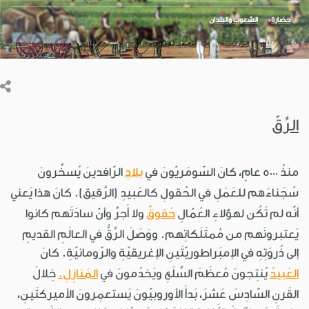
حضارة
الشعوب والبلدان
الرِّقّ
منذُ 5000 عامٍ، كانَ السّومَريّونَ في
بلادِ
الرّافدينَ يُسخِّرونَ
سُجَناءَهم للعَمَلِ في الحُقولِ كالعَبيدِ (الرَّقيق). كانَ هذا يَعني
أنّه لم تَكُن لهؤلاءِ العُمّالِ
حُقوقٌ
ولا أَجرٌ وأنّ سادَتَهم كانوا
يَعتبرونَهم من مُمتَلَكاتِهم. ووَصَلَ الرِّقُّ في العالَمِ القديمِ
إلى ذُروَتِهِ في الإمبَراطوريّتَينِ الإغريقيّةِ والرّومانيّةِ. كانَ
العَبيدُ
يُنتِجونَ مُعظَمَ السِّلَعِ ويَخدُمونَ في
المَنازِلِ.
خِلالَ
القَرنِ السّادِسَ عَشرَ، بَدأَ الأوروبيّونَ يَستعمِرونَ الأميركتَينِ،