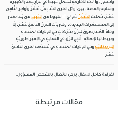
واستَورَدوا آلافَ الأَفارقةِ للعَمَلِ عَبيدًا في مَزارِعِهم الكَبيرةِ
ومَناجِمِ الفِضّةِ. بين أوائلِ القَرنِ السّادِسَ عَشرَ وأواخِرِ الثّامِنَ
عَشرَ، حَمَلتِ
السُّفُنُ
حَوالي 12 مليونًا مِنَ
العَبيدِ
من بُلدانِهم
إلى المُستعمَراتِ الجديدةِ. ولم يأتِ القَرنُ التّاسِعَ عَشرَ، إلّا
وقامَ المُعارِضونَ للرِّقِّ بحَرَكاتٍ في الولاياتِ المتّحدةِ
وبريطانيا لإنهائِهِ. أُلغِيَ الرِّقُّ في النِّهايةِ في الإمبَراطوريّةِ
البريطانيّةِ
وفي الولاياتِ المتّحدةِ في مُنتصَفِ القَرنِ التّاسِعَ
عَشرَ.
لقراءة كامل المقال يرجى الاتصال بالشخص المسؤول.
مقالات مرتبطة