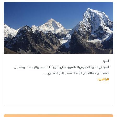
آسيا
آسيا هي القارّة الأكبر في العالم و تغطّي تقريباً ثلث سطح اليابسة. و تشمل
صفحة أرضها التندرا المتجلّدة شمالا، و الصّحاري ...
اقرأ المزيد