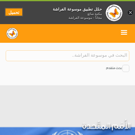
حمّل تطبيق موسوعة الفراشة
تحميل
×
مكتبة صائغ
مجاناً - موسوعة الفراشة
بحث متقدم
الأُمَم المتّحدة