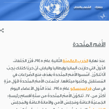
حضارة
الشعوب والبلدان
الأُمَم المتّحدة
عندَ نهايةِ
الحَربِ العالميّةِ
الثّانيةِ عامَ 1945، قَرَّرَ الحُلَفاءُ،
الدُّوَلُ التي حارَبَت ألمانيا وإيطاليا واليابان، أنّ حَربًا كتلك يَجِبُ
ألّا تَتكرَّرَ. أسَّسوا الأُمَم المتّحدةَ بهَدَفِ مَنعِ الصِّراعاتِ في
المُستقبَلِ وكَتَبوا ميثاقَها. اجتَمعَتِ الأُممُ المتّحدةُ لأوّلِ مرّةٍ
في سان
فرانسيسكو
عامَ 1945. عَدَدُ الدُّوَلِ الأعضاءِ اليومَ
أَكثَرُ من 170. تَتكوَّنُ الأُممُ المتّحدةُ من ستّةٍ أقسامٍ رئيسةٍ:
الجَمعيّةُ العامّةُ ومَجلِسُ الأَمنِ والأمانةُ العامّةُ والمَجلِسُ