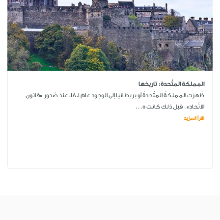
المملكة المتّحدة: تاريخها
ظَهرَتِ المملكةُ المتّحدةُ أو بريطانيا إلى الوجودِ عامَ 1801، عندَ صُدورِ «قانونِ
الاتّحادِ». قبل ذلك كانت ه...
اقرأ المزيد