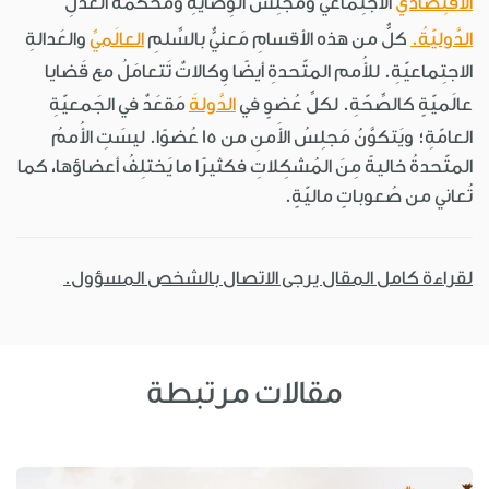
الاقتِصاديُّ
الاجتِماعيُّ ومَجلِسُ الوِصايةِ ومَحكَمةُ العَدلِ
الدَّوليّةُ.
كلٌّ من هذه الأقسامِ مَعنيٌّ بالسِّلمِ
العالَميِّ
والعَدالةِ
الاجتِماعيّةِ. للأُمم المتّحدةِ أيضًا وِكالاتٌ تَتعامَلُ مع قَضايا
عالَميّةٍ كالصِّحّةِ. لكلِّ عُضوٍ في
الدَّولةَ
مَقعَدٌ في الجَمعيّةِ
العامّةِ؛ ويَتكوَّنُ مَجلِسُ الأَمنِ من 15 عُضوًا. ليسَتِ الأُممُ
المتّحدةُ خاليةً مِنَ المُشكِلاتِ فكثيرًا ما يَختلِفُ أعضاؤها، كما
تُعاني من صُعوباتٍ ماليّةٍ.
لقراءة كامل المقال يرجى الاتصال بالشخص المسؤول.
مقالات مرتبطة