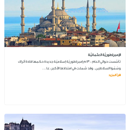
الإمبراطوريّة العثمانيّة
تأسَّست حوالي العام 1300 م إمبراطوريّة إسلاميّة جديدة حكمها قادة أتراك
وسُمّوا السلاطين. وقد شملت في امتدادها الأكبر، عا...
اقرأ المزيد