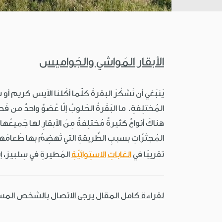
الأبقار المَواشي والجَواميس
يَنبَغي أن نَشكُرَ البقرةَ كلّما أكَلنا الآيس كريم أو شر
المُختلِفةِ. ما البَقَرةُ الحَلوبُ إلّا عُضوٌ واحدٌ من فَصيلةِ الأبقارِ. دَجَّن
هناكَ أنواعٌ كثيرةٌ مُختلِفةٌ مِنَ الأبقارِ لها جَميعُها
المُجتَرّاتِ بسببِ الطَّريقةِ التي تَهضِمُ بها طَعامَها.
تقريبًا في
الغاباتِ
الاستِوائيّةِ
المَطيرةِ في سِلبيز، 
لقراءة كامل المقال يرجى الاتصال بالشخص الم