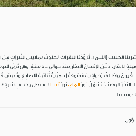
بنا الحليب (اللبن). تُزوِّدُنا البَقَراتُ الحَلوبُ بملايينِ اللِّتراتِ مِن
َ الإنسانُ الأبقارَ منذُ حوالي 5000 سنةٍ، وهي تُرَبّى اليومَ في كلِّ
 قُرونٌ وأظلافٌ (حَوافِرُ مَشقوقةٌ) مميَّزةٌ ثُنائيّةُ الأصابِـعِ وتَعيشُ ق
 البَقَرُ الوحشيُّ يَشمُلُ ثورَ
الماءِ،
ثورُ
آسيا
الوسطى وجنوبِ شَرقِها
إندونيسيا.
سؤول.