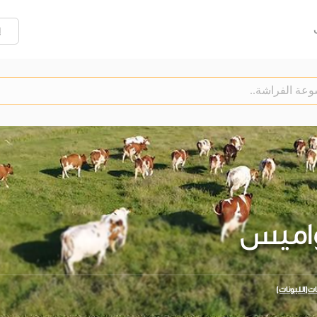
إ
جَواميس
ّات(اللبونات)