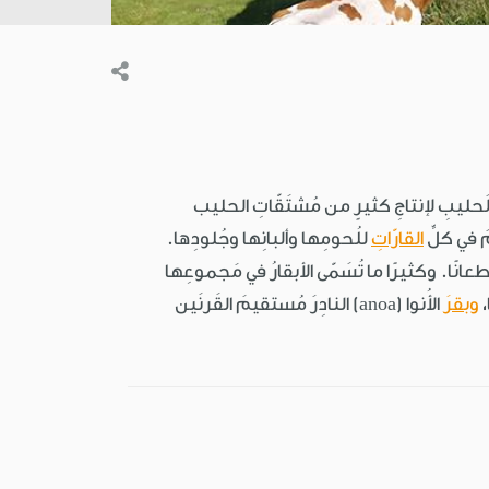
َ الَحليبِ لإنتاجِ كثيرٍ من مُشتَقّاتِ الحليب
القارّاتِ
للُحومِها وألبانِها وجُلودِها.
ُطعانًا. وكثيرًا ما تُسَمّى الأبقارُ في مَجموعِها
،
وبقرَ
الأُنوا (anoa) النادِرَ مُستقيمَ القَرنَين