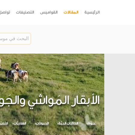
الرئيسية
المقالات
القواميس
التصنيفات
تواصل
الأبقار المَواشي وال
علوم
الكائنات الحيّة
الحيوانات
الفقاريّات
الثديي