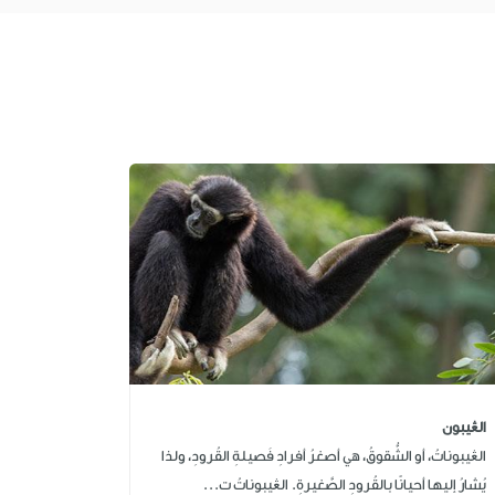
الڠيبون
الڠيبوناتُ، أو الشُّقوقُ، هي أصغرُ أفرادِ فَصيلةِ القُرودِ، ولذا
يُشارُ إليها أحيانًا بالقُرودِ الصَّغيرةِ. الڠيبوناتُ ت...