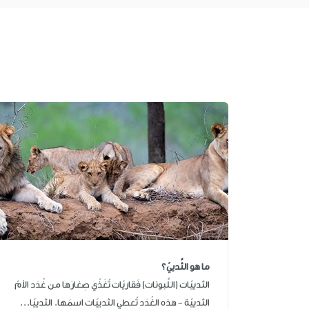
ما هو الثَّدييّ؟
الثدييّات (اللَّبونات) فَقاريّات تُغَذّي صِغارَها من غُدَد الأمّ
الثدييّة - هذه الغُدَد تُعطي الثدييّات اسمَها. الثدييّا...