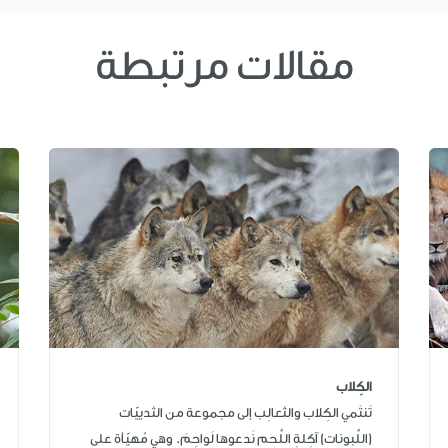
مقالات مرتبطة
الكِلاب
تَنتَمي الكِلاب والثعالِب إلى مجموعة من الثدييّات
(اللَّبونات) آكِلةِ اللَّحم نَدعوها لَواحِمَ. وهي مُهيّأة على