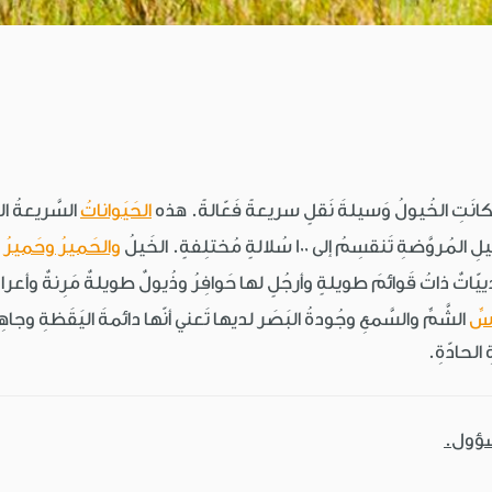
انَتِ الخُيولُ وَسيلةَ نَقلٍ سريعةً فَعّالةً. هذه
الحَيَواناتُ
السَّريعةُ ا
والحَميرُ وحَميرُ
سِّ
الشَّمِّ والسَّمعِ وجُودةُ البَصَر لديها تَعني أنّها دائمةَ اليَقَظةِ وجاهِ
الحادّةِ.
سؤول.