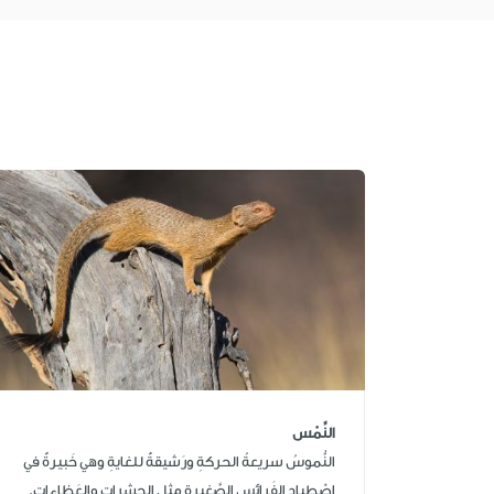
النِّمْس
النُّموسُ سريعةُ الحركةِ ورَشيقةٌ للغايةِ وهي خَبيرةٌ في
اصْطيادِ الفَرائسِ الصَّغيرةِ مثلِ الحشراتِ والعَظاءاتِ.