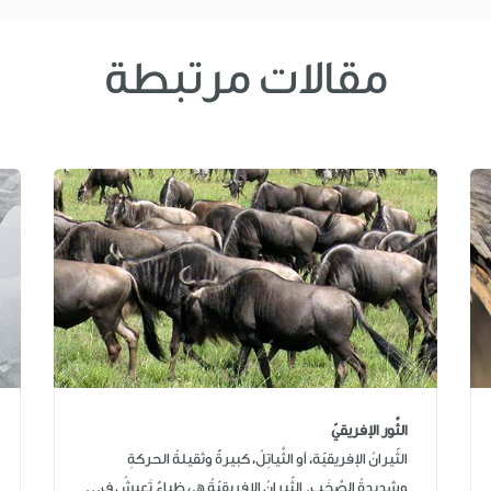
مقالات مرتبطة
الثَّور الإفريقيّ
الثّيرانُ الإفريقيّة، أو الثَّياتِلُ، كبيرةٌ وثقيلةُ الحركةِ
وشديدةُ الصَّخَبِ. الثّيرانُ الإفريقيّةُ هي ظِباءٌ تَعيشُ ف...