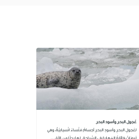
عُجول البحر وأسود البحر
لعُجولِ البحرِ وأسودِ البحرِ أجسامٌ مَلْساءُ انْسيابيّةٌ، وهي
لَبوناتٌ فائقةُ المَهارةِ في السِّباحةِ. لها بدلًا من الأق...