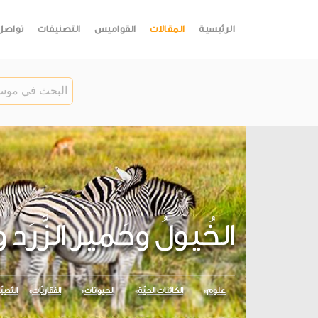
الرئيسية
المقالات
القواميس
التصنيفات
تواصل
الخُيولُ وحَمير الزَّرَ
علوم
الكائنات الحيّة
الحيوانات
الفقاريّات
الثديي