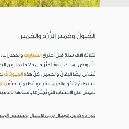
الخُيولُ وحَمير الزَّرَد والحَمير
لثلاثةِ آلافِ سنةٍ قبلَ اختِراعِ
السَّيّاراتِ
والقِطاراتِ، ك
التَّرويضِ. هناكَ اليومَ أكثَرُ من 75 مليونًا مِنَ الخَيلِ المُروَّضةِ تَنقسِمُ إلى 100 سُلالةٍ مُختلِفةٍ. الخَيلُ
تَشمُلُ أيضًا البِغالَ والحَميرَ. كلُّ هذه
الحَيَواناتُ
تَستَطيعُ العَدْوَ والجَرْيَ بسُرعةٍ عَظيمةٍ. حِدّةُ
حَوا
تَعيشُ على الأعشابِ التي تَجتَزُّها بأسنانِها الأماميّةِ 
لقراءة كامل المقال يرجى الاتصال بالشخص الم