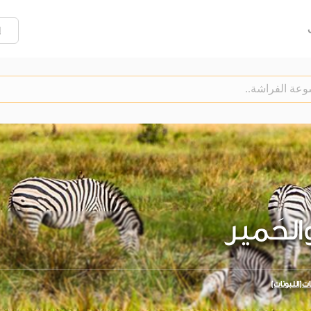
إ
د والحَمير
ّات(اللبونات)