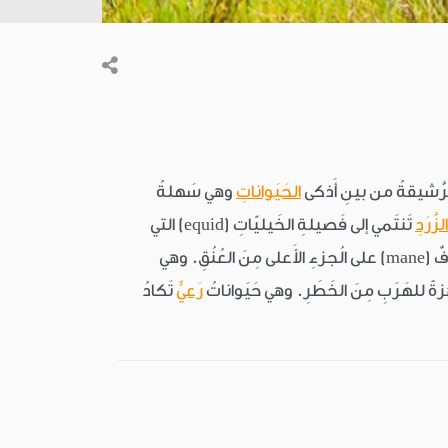
لرَّشيقةُ من بينِ أَذكى
الحَيَواناتِ
وهي سَهلةُ
الزَّرَدِ
تَنتَمي إلى فَصيلةِ الخَيليّاتِ (equid) التي
ثَدييّاتٌ ذاتُ قَوائمَ طويلةٍ وأرجُلٍ لها حَوافِرُ وذُيولٌ طويلةٌ مَرِنةٌ وأعرافٌ (mane) على الُجزءِ الأَعلى مِنَ العُنُقِ. وهي
زةً للهَرَبِ مِنَ الخَطَرِ. وهي حَيَواناتُ
رَعيٍّ
تَكادُ