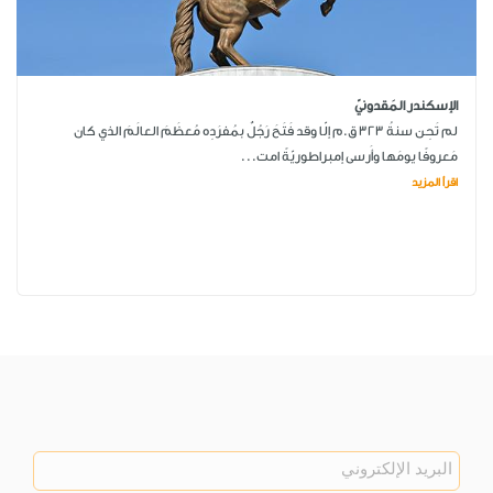
الإسكندر المَقدونيّ
لم تَحِن سنةُ 323 ق.م إلّا وقد فَتَحَ رَجُلٌ بمُفرَدِه مُعظَمَ العالَمَ الذي كان
مَعروفًا يومَها وأَرسى إمبراطوريّةً امت...
اقرأ المزيد