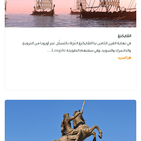
الڤايكنڠ
في نهاية القرن الثامن بدأ الڤايكِنڠ الغُزاة بالتسلُّل عبر أوروبا من النرويج
والدانمرك والسويد، وفي سفنهم الطويلة Longshi...
اقرأ المزيد