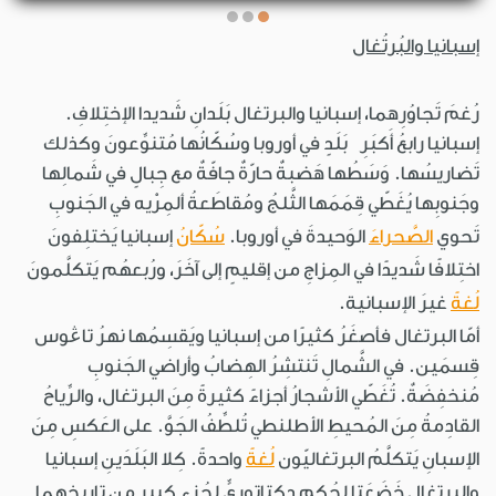
إسبانيا والبُرتُغال
رُغمَ تَجاوُرِهما، إسبانيا والبرتغال بَلَدانِ شَديدا الإختِلافِ.
إسبانيا رابعُ أَكبَرِ بَلَدٍ في أوروبا وسُكّانُها مُتنوِّعونَ وكذلك
تَضاريسُها. وَسَطُها هَضبةٌ حارّةٌ جافّةٌ مع جِبالٍ في شَمالِها
وجَنوبِها يُغَطّي قِمَمَها الثَّلجُ ومُقاطَعةُ ألمِرْيه في الجَنوبِ
تَحوي
الصَّحراءَ
الوَحيدةَ في أوروبا.
سُكّانُ
إسبانيا يَختلِفونَ
اختِلافًا شَديدًا في المِزاجِ من إقليمٍ إلى آخَرَ، ورُبعهُم يَتكلَّمونَ
لُغةً
غيرَ الإسبانية.
أمّا البرتغال فأصغَرُ كثيرًا من إسبانيا ويَقسِمُها نهرُ تاڠوس
قِسمَين. في الشَّمالِ تَنتشِرُ الهِضابُ وأراضي الجَنوبِ
مُنخفِضَةٌ. تُغَطّي الأشجارُ أجزاءً كثيرةً مِنَ البرتغال، والرِّياحُ
القادِمةُ مِنَ المُحيطِ الأطلنطي تُلطِّفُ الجَوَّ. على العَكسِ مِنَ
الإسبانِ يَتكلَّمُ البرتغاليّون
لُغةً
واحدةً. كِلا البَلَدَينِ إسبانيا
والبرتغال خَضَعَتا لحُكمٍ دِكتاتوريٍّ لجُزءٍ كبيرٍ من تاريخهما