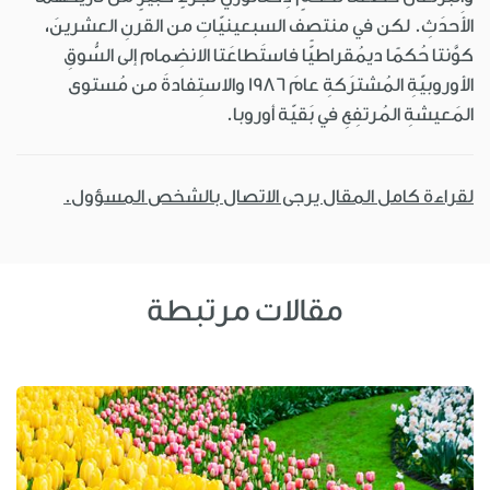
الأَحدَثِ. لكن في منتصف السبعينيّاتِ من القرنِ العشرينَ،
كوَّنتا حُكمًا ديمُقراطيًّا فاستَطاعَتا الانضِمام إلى السُّوقِ
الأوروبيّةِ المُشترَكةِ عامَ 1986 والاستِفادةَ من مُستوى
المَعيشةِ المُرتفِعِ في بَقيّة أوروبا.
لقراءة كامل المقال يرجى الاتصال بالشخص المسؤول.
مقالات مرتبطة