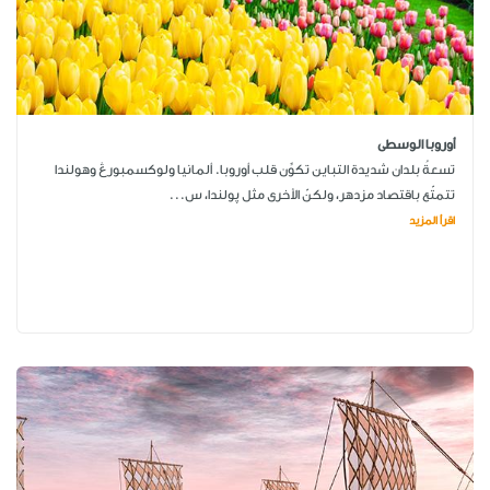
أوروبا الوسطى
تسعةُ بلدان شديدة التباين تكوِّن قلب أوروبا. ألمانيا ولوكسمبورڠ وهولندا
تتمتّع باقتصاد مزدهر، ولكنّ الأخرى مثل پولندا، س...
اقرأ المزيد