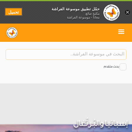
حمّل تطبيق موسوعة الفراشة
تحميل
×
مكتبة صائغ
مجاناً - موسوعة الفراشة
بحث متقدم
إسبانيا والبُرتُغال