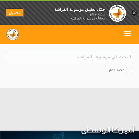
حمّل تطبيق موسوعة الفراشة
تحميل
×
مكتبة صائغ
مجاناً - موسوعة الفراشة
بحث متقدم
أميركا الوسطى