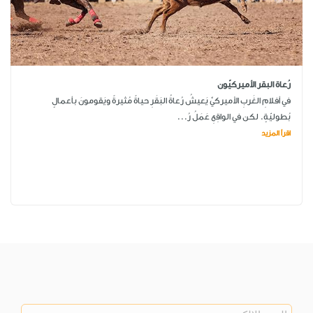
رُعاة البقر الأميركيّون
في أفلامِ الغَربِ الأميركيِّ يَعيشُ رُعاةُ البَقَرِ حياةً مُثيرةً ويَقومونَ بأعمالٍ
بُطوليّةٍ. لكن في الواقِعِ عَمَلُ رُ...
اقرأ المزيد