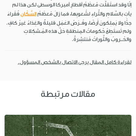
إلّا وقد استَقلَّت مُعظَمُ أقطارِ أميركا الوسطى لكن هذا لم
يأتِ بالسَّلامِ والثَّراءِ لشُعوبِها، فما زالَ مُعظَمُ
السُّكّانِ
فُقَراءَ
جدًّا ولا يَملِكونَ أَرضًا، وفُــرَصُ العَمَلِ قليلةٌ والغِذاءُ غيرُ كافٍ.
ولم تَستَطِعُ حُكوماتُ المِنطَقةِ حَلَّ هذه المُـشكِلاتِ
والحُــروبُ والثَّوراتُ مُنتشِرةٌ.
لقراءة كامل المقال يرجى الاتصال بالشخص المسؤول.
مقالات مرتبطة