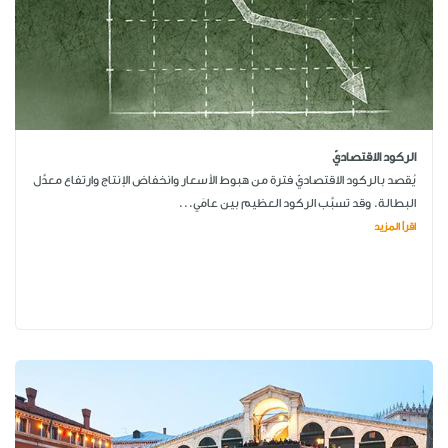
الركود الاقتصاديّ
يُقصد بالركود الاقتصاديّ فترة من هبوط الأسعار وانخفاض الإنتاج وارتفاع معدَّل
البطالة. وقد تسبَّب الركود العظيم بين عامَي...
اقرأ المزيد