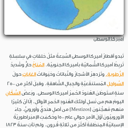
أميركا الوسطى
تَبدو أقطارُ أميركا الوسطى السَّبعةُ مثلُ حَلقاتٍ في سِلسِلةٍ
تَربِطُ أميركا الشَّماليّة بأميركا الجنوبيّة.
المُناخُ
حارٌّ وشَديدُ
الرُّطوبةِ.
وتَزدهِرُ الأشجارُ والنَّباتاتُ وحَيَواناتُ
الغاباتِ
حولَ
السَّواحِلِ
المُستنقَعيّةِ والجِبالِ الشّاهقةِ. وقبلَ أكثرِ من 2500
سنةٍ استَوطَنَ الهُنودُ الحُمرُ أميركا الوسطى. وبَعضُ
السُّكّانِ
اليومَ هم من نَسلِ أولئكَ الهُنودِ الحُمرِ الأوائلِ. إلّا أنّ كثيرًا
منهم مُهجَّنونَ (Mestizos) من أصلٍ هنديٍّ وأوروبيٍّ. جاءَ
الأوروبيّونَ أوّلَ الأمرِ حوالي عام 1500 وحَكمَتِ الإمبَراطوريّةُ
الإسبانيّةُ المِنطَقةَ أكثَرَ من ثلاثةِ قُـرونٍ. ولم تأتِ سنةُ 1823