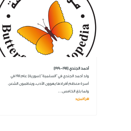
أحمد الجندي (1911-1990)
ولد أحمد الجندي في "السلمية" (سورية) عام 1911 في
أسرة معظم أفرادها يهوون الأدب، وينظمون الشعر،
ولما بلغ الخامس...
اقرأ المزيد