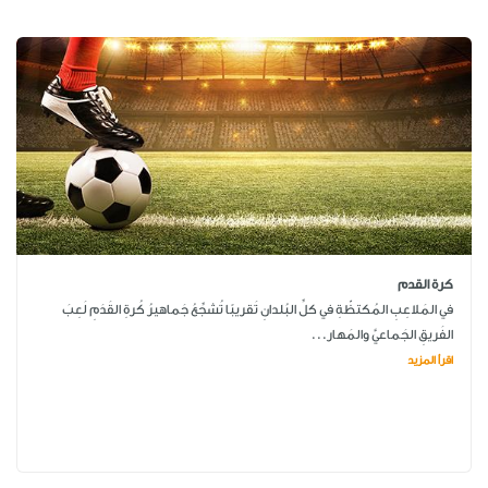
كرة القدم
في المَلاعِبِ المُكتظّةِ في كلِّ البُلدانِ تَقريبًا تُشجِّعُ جَماهيرُ كُرةِ القَدَمِ لَعِبَ
الفَريقِ الجَماعيَّ والمَهار...
اقرأ المزيد