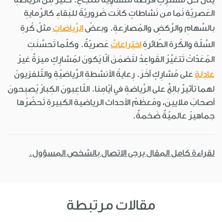
العَصريّةِ نَما من نَشاطاتٍ كانَت ضَروريّةً للبَقاءِ كالرِّمايةِ
بالسِّهامِ والرَّكضِ والمُصارَعةِ. وبعضُ
الرِّياضاتِ
مثلُ كُرةِ
السَّلّة والكُرة الطّائرةِ
اختِراعاتٌ
عَصريّةٌ. وكلّما تَحسَّنَتِ
المُعَدّاتُ تَتغيَّرُ القَواعِدُ لتَضمَنَ ألّا يَكونَ لمُشارِكٍ ميزةٌ غيرُ
عادِلةٍ
على مُشارِكٍ آخَرَ. رِعايةُ الأنشطةِ الرِّياضيّةِ والتّلفزيونُ
لهما تأثيرٌ بالِغٌ على الرِّياضةِ في أيّامِنا. اللّاعِبونَ الكِبارُ يُصبِحونَ
أصحابَ ملايينَ، ومُعظَمُ الأحداث الرياضية الكبيرةِ تَحضُرُها
جماهيرُ عالميّةٌ ضَخمةٌ.
لقراءة كامل المقال يرجى الاتصال بالشخص المسؤول.
مقالات مرتبطة