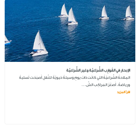
الإبحار في القَوارِب الشِّراعيّة وغير الشِّراعيّة
المِلاحةُ الشِّراعيّةُ التي كانَت ذاتَ يومٍ وَسيلةً حَيويّةً للنَّقلِ أَصبَحَت تَسليةً
ورِياضةً. أَصغَرُ المَراكِب الشِّ...
اقرأ المزيد