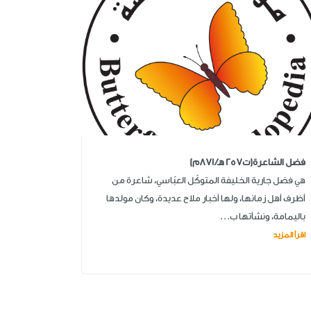
فضل الشاعرة(ت257 هـ/ 871م)
هي فضل جارية الخليفة المتوكّل العبّاسي، شاعرة من
أظرف أهل زمانها، ولها أخبار ملاح عديدة، وكان مولدها
باليمامة، ونشأتها ب...
اقرأ المزيد