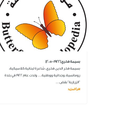
بسيمة فخري(1922-2005)
بسيمة فخر الدين فخري، شاعرة لبنانية كلاسيكية،
رومانسية، وجدانية ووطنية... ولدت عام 1922 في بلدة
"الزرارية" بقض...
اقرأ المزيد