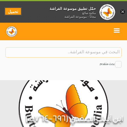
حمّل تطبيق موسوعة الفراشة
تحميل
×
مكتبة صائغ
مجاناً - موسوعة الفراشة
بحث متقدم
ابن أيبك الصفدي (696-764هـ)