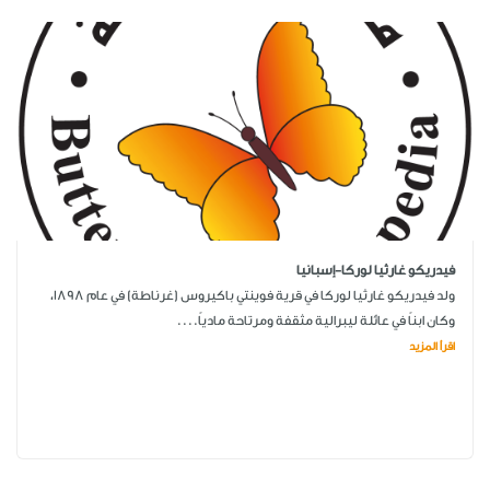
فيدريكو غارثيا لوركا-إسبانيا
ولد فيدريكو غارثيا لوركا في قرية فوينتي باكيروس (غرناطة) في عام 1898،
وكان ابناً في عائلة ليبرالية مثقفة ومرتاحة مادياً....
اقرأ المزيد