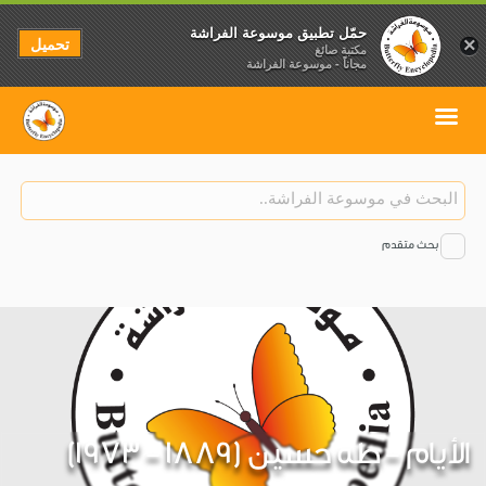
حمّل تطبيق موسوعة الفراشة
تحميل
×
مكتبة صائغ
مجاناً - موسوعة الفراشة
بحث متقدم
الأيام - طه حسين (1889 - 1973)