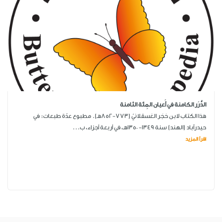
الدُّرَر الكامنة في أَعيان المِئة الثامنة
هذا الكتاب لابن حَجَر العَسقلانيّ (773-852هـ). مطبوع عدّة طبعات: في
حيدرآباد (الهند) سنة 1349- 1350هـ، في أربعة أجزاء، ب...
اقرأ المزيد