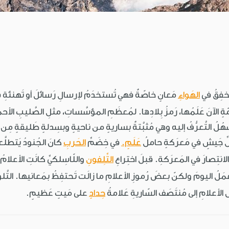
َخفِقُ في
الهَواءِ
مَعانٍ خاصّةٌ فهي تُستخدَمُ لإرسالِ رَسائلَ أو تَهنئةِ فا
ّةٍ الآنَ عَلَمُها، رَمزُ بِلادِها. لمُعظَمِ المؤسَّساتِ، مثلِ الصَّليبِ الأحمرِ
هُلُ التَّعرُّفُ إليه وهي مُثبَّتةٌ بساريةٍ من ناحيةٍ وبسِدلةٍ طَليقةٍ مِن ن
ِّ جَيشٍ في مَعرَكةٍ حاملُ
عَلَمٍ.
في خِضَمِّ
الحَربِ
كانَ الجُنودُ يَتطلَّ
الانتِصارَ في المَعرَكةِ. قبلَ اختِراعِ
التِّلِفونِ
واللّاسِلكيِّ كانَتِ الأعلامُ
ستعمَلُ اليومَ ولكنّ بعضَ رُموزِ الأعلامِ ما زالَت تَحتفِظُ بمَعانيها. التَّ
لأعلامِ إلى مُنتَصَف السّاريةِ عَلامةُ
حِدادٍ
على مَيتٍ عَظيمٍ.