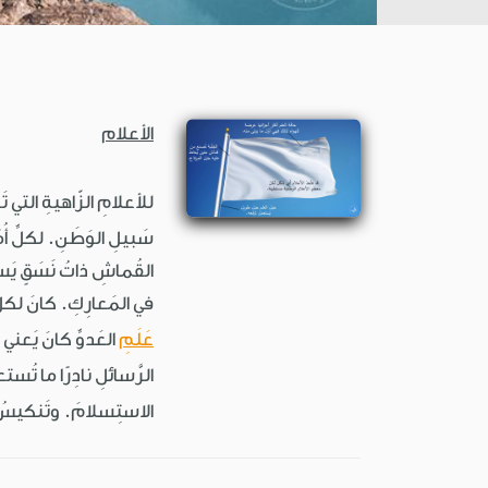
الأعلام
للأعلامِ الزّاهيةِ التي ت
سَبيلِ الوَطَنِ. لكلِّ أُم
القُماشِ ذاتُ نَسَقٍ يَس
في المَعارِكِ. كانَ لكل
عَلَمِ
العَدوِّ كانَ يَعني 
الرَّسائلِ نادِرًا ما تُ
الاستِسلامَ. وتَنكيسُ ا