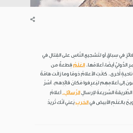
ئزٍ في سِباقٍ أو لتَشجيعِ النّاسِ على القِتالِ في
 الدَّوليِّ أيضًا، أعلامُها.
العَلَمُ
قِطعةٌ من
احيةٍ أُخرى. كانَتِ الأعلامُ دَومًا وما زالَت هامّةً
عونَ إلى أعلامِهِم ليَعرِفوا مَكانَ قائِدِهم. أسْرُ
 الطَّريقةَ السَّريعةَ لإرسالِ
الرَّسائلِ.
أعلامُ
لويحُ بالعَلَمِ الأبيض في
الحَربِ
يَعني أنّك تُريدُ