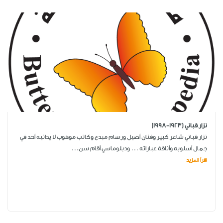
نزار قباني (1923-1998)
نزار قباني شاعر كبير وفنان أصيل ورسام مبدع وكاتب موهوب لا يدانيه أحد في
جمال أسلوبه وأناقة عباراته ... ودبلوماسي أقام سن...
اقرأ المزيد