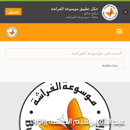
حمّل تطبيق موسوعة الفراشة
تحميل
×
مكتبة صائغ
مجاناً - موسوعة الفراشة
بحث متقدم
عبد الله إبراهيم الجَلْهَم(1931