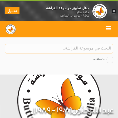
حمّل تطبيق موسوعة الفراشة
تحميل
×
مكتبة صائغ
مجاناً - موسوعة الفراشة
بحث متقدم
عبد الله كنّون(1908 - 1989)