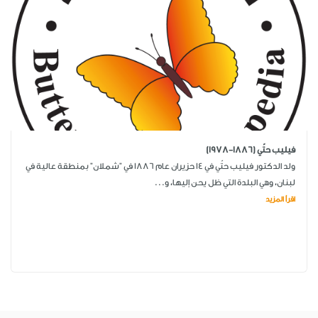
فيليب حتّي (1886-1978)
ولد الدكتور فيليب حتّي في 14 حزيران عام 1886 في "شملان" بمنطقة عالية في
لبنان، وهي البلدة التي ظل يحن إليها، و...
اقرأ المزيد