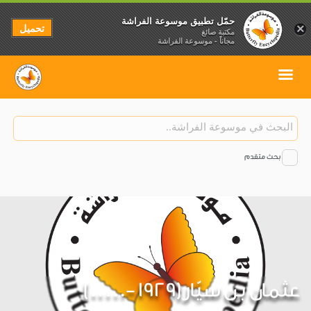
حمّل تطبيق موسوعة الفراشة
تحميل
×
مكتبة صائغ
مجاناً - موسوعة الفراشة
بحث متقدم
عثمان بن سيّار(1929 -.....)