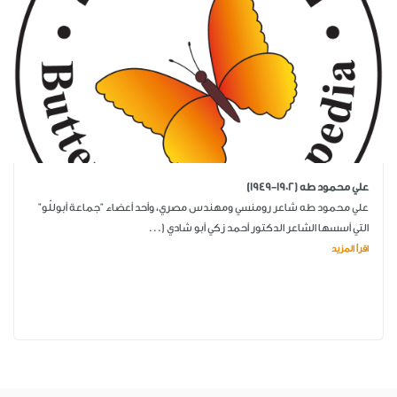
علي محمود طه (1902-1949)
علي محمود طه شاعر رومنسي ومهندس مصري، وأحد أعضاء "جماعة أبوللّو"
التي أسسها الشاعر الدكتور أحمد زكي أبو شادي (...
اقرأ المزيد