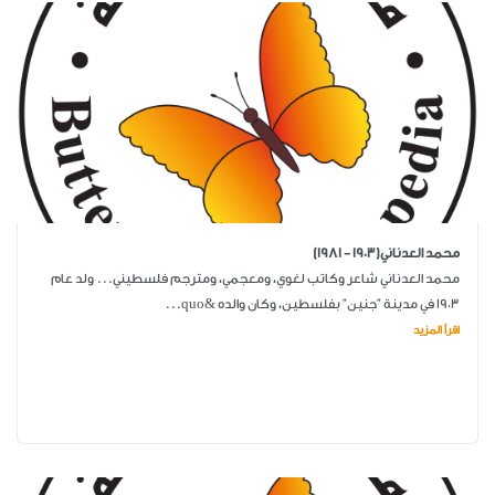
محمد العدناني(1903 - 1981)
محمد العدناني شاعر وكاتب لغوي، ومعجمي، ومترجم فلسطيني... ولد عام
1903 في مدينة "جنين" بفلسطين، وكان والده &quo...
اقرأ المزيد