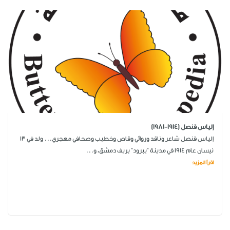
إلياس قنصل (1914-1981)
إلياس قنصل شاعر وناقد وروائي وقاص وخطيب وصحافي مهجري... ولد في 13
نيسان عام 1914 في مدينة "يبرود" بريف دمشق، و...
اقرأ المزيد