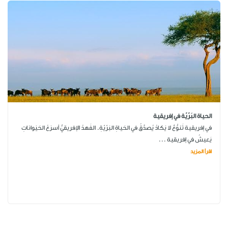
الحياة البَرّيّة في إفريقية
في إفريقية تَنوُّعٌ لا يَكادُ يُصدَّقُ في الحَياةِ البَرّيّةِ. الفَهدُ الإفريقيُّ أسرَعُ الحَيَواناتِ
يَعيشُ في إفريقية ...
اقرأ المزيد