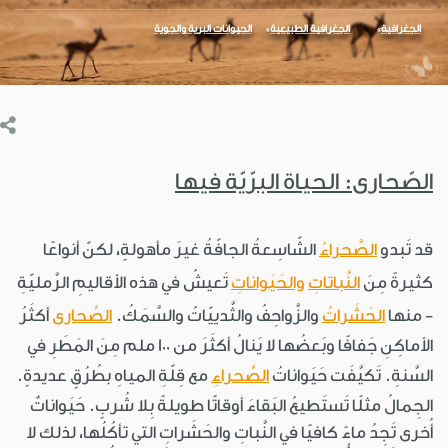
الجغرافية
الجغرافية الطبيعية
الحيوانات البرية والجوية
الصّحارى: الحياة البرّيّة فيها
قد تَبدو
الصَّحراءُ
الشّاسِعةُ الجافّةُ غيرَ مأهولةٍ، لكنّ أنواعًا
كثيرةً مِنَ
النَّباتاتِ
والحَيَواناتِ
تَعيشُ في هذه الأقاليمِ الرَّمليّةِ
- منها
الحَشَراتُ
والزَّواحِفُ والثَّدييّاتُ والسَّمَكُ.
الصَّحارى
أكثَرُ
الأماكِنِ جَفافًا وبَعضُها لا يَنالُ أكثَرَ من 100 ملم مِنَ المَطَرِ في
السَّنةِ. تَكيَّفَت حَيَواناتُ
الصَّحراءِ
مع قِلّةِ المياهِ بطُرُقٍ عديدةٍ.
الجِمالُ مثلًا تَستَطيعُ البَقاءَ أوقاتًا طويلةً بِلا شُربٍ. حَيَواناتٌ
أُخرى تَجِدُ ماءً كافيًا في النَّباتِ والحَشَراتِ التي تأكُلُها، لذلك لا