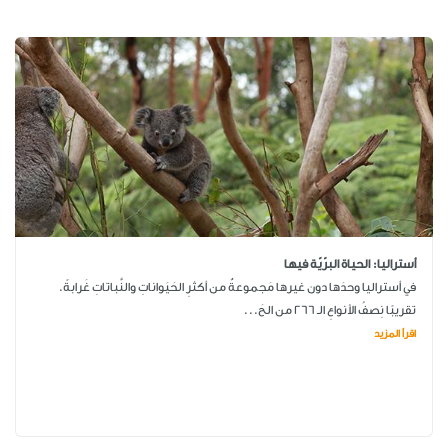
أستراليا: الحياة البرّيّة فيها
في أستراليا وحدَها دون غيرها مَجموعةٌ من أكثرِ الحَيَواناتِ والنَّباتاتِ غَرابةً.
تقريبًا نِصفُ الأنواعِ الـ 266 من الحَ...
اقرأ المزيد