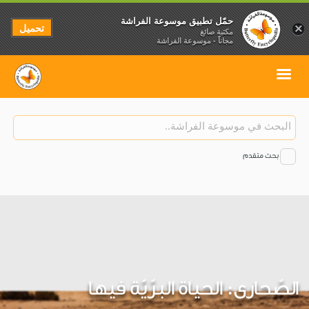
حمّل تطبيق موسوعة الفراشة
تحميل
×
مكتبة صائغ
مجاناً - موسوعة الفراشة
بحث متقدم
الصّحارى: الحياة البرّيّة فيها