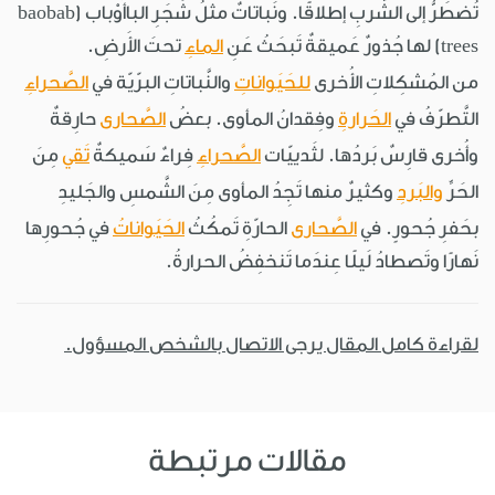
تُضطَرُّ إلى الشُّربِ إطلاقًا. ونَباتاتٌ مثلُ شَجَرِ الباأُوْباب (baobab
trees) لها جُذورٌ عَميقةٌ تَبحَثُ عَنِ
الماءِ
تحتَ الأَرضِ.
من المُشكِلاتِ الأُخرى
للحَيَواناتِ
والنَّباتاتِ البرّيّة في
الصَّحراءِ
التَّطرّفُ في
الحَرارةِ
وفِقدانُ المأوى. بعضُ
الصَّحارى
حارِقةٌ
وأُخرى قارِسٌ بَردُها. لثَدييّات
الصَّحراءِ
فِراءٌ سَميكةٌ
تَقي
مِنَ
الحَرِّ
والبَردِ
وكثيرٌ منها تَجِدُ المأوى مِنَ الشَّمسِ والجَليدِ
بحَفرِ جُحورٍ. في
الصَّحارى
الحارّةِ تَمكُثُ
الحَيَواناتُ
في جُحورِها
نَهارًا وتَصطادُ لَيلًا عِندَما تَنخفِضُ الحرارةُ.
لقراءة كامل المقال يرجى الاتصال بالشخص المسؤول.
مقالات مرتبطة