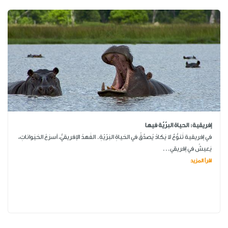
إفريقية: الحياة البرّيّة فيها
في إفريقية تَنوُّعٌ لا يَكادُ يُصدَّقُ في الحَياةِ البَرّيّةِ. الفَهدُ الإفريقيُّ، أسرَعُ الحَيَواناتِ،
يَعيشُ في إفريقي...
اقرأ المزيد