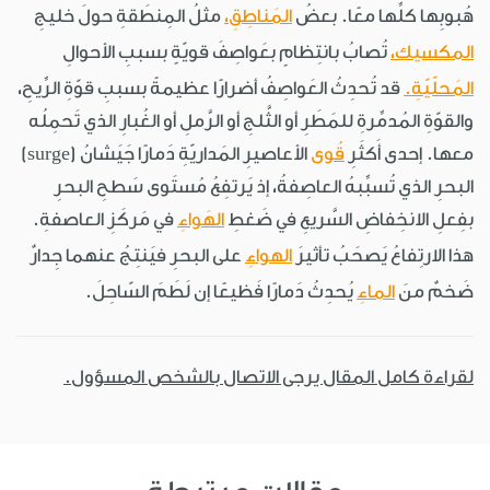
هُبوبِها كلِّها معًا. بعضُ
المَناطِقِ،
مثلُ المِنطَقةِ حولَ خليجِ
المكسيك،
تُصابُ بانتِظامٍ بعَواصِفَ قويّةٍ بسببِ الأحوالِ
المَحلّيّةِ.
قد تُحدِثُ العَواصِفُ أضرارًا عظيمةً بسببِ قوّةِ الرِّيحِ،
والقوّةِ المُدمِّرةِ للمَطَرِ أو الثَّلجِ أو الرَّملِ أو الغُبارِ الذي تَحمِلُه
معها. إحدى أَكثَرِ
قُوى
الأعاصيرِ المَداريّةِ دَمارًا جَيَشانُ (surge)
البحرِ الذي تُسبِّبهُ العاصِفةُ، إذ يَرتفِعُ مُستَوى سَطحِ البحرِ
بفِعلِ الانخِفاضِ السَّريعِ في ضَغطِ
الهَواءِ
في مَركَزِ العاصفةِ.
هذا الارتِفاعُ يَصحَبُ تأثيرَ
الهواءِ
على البحرِ فيَنتِجُ عنهما جِدارٌ
ضَخمٌ منَ
الماءِ
يُحدِثُ دَمارًا فَظيعًا إن لَطَمَ السّاحِلَ.
لقراءة كامل المقال يرجى الاتصال بالشخص المسؤول.