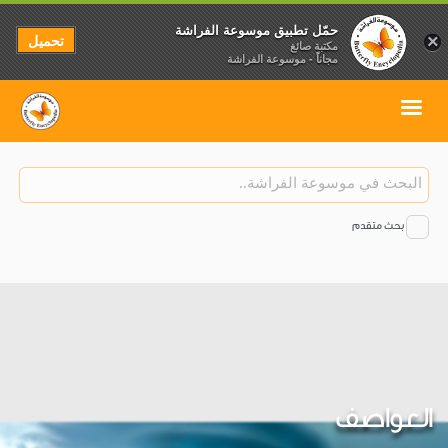
حمّل تطبيق موسوعة الفراشة
تحميل
×
مكتبة صائغ
مجاناً - موسوعة الفراشة
بحث متقدم
العواصف