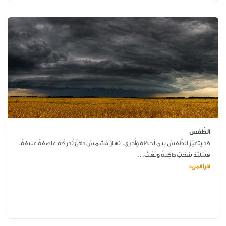
الطّقس
قد يَتغيَّرُ الطَّقسُ بين لَحظةٍ وأُخرى. نهارٌ مُشمِسٌ دافئٌ تُدرِكُهُ عاصفةٌ عنيفةٌ،
فتَتلبَّدُ سُحُبٌ داكِنةٌ وتَهُبُّ...
اقرأ المزيد