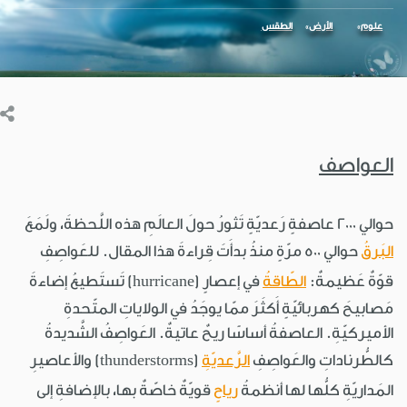
علوم
الأرض
الطقس
العواصف
حوالي 2000 عاصفةٍ رَعديّةٍ تَثورُ حولَ العالَمِ هذه اللَّحظةَ، ولَمَعَ
البَرقُ
حوالي 500 مرّةٍ منذُ بدأَتَ قِراءةَ هذا المقال. للعَواصِفِ
قوّةٌ عَظيمةٌ:
الطّاقةُ
في إعصارٍ (hurricane) تَستَطيعُ إضاءةَ
مَصابيحَ كهربائيّةٍ أَكثَرَ ممّا يوجَدُ في الولاياتِ المتّحدةِ
الأميركيّةِ. العاصفةُ أساسًا ريحٌ عاتيةٌ. العَواصِفُ الشَّديدةُ
كالطُّرناداتِ والعَواصِفِ
الرَّعديّةِ
(thunderstorms) والأعاصيرِ
المَداريّةِ كلُّها لها أنظمةُ
رياحٍ
قويّةٌ خاصّةٌ بها، بالإضافةِ إلى