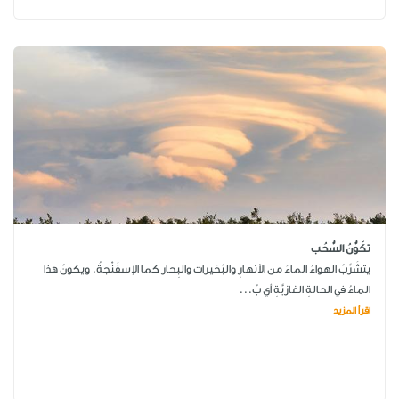
تكَوُّنُ السُّحُب
يتشَرَّبُ الهواءُ الماءَ من الأنهارِ والبُحَيرات والبِحار كما الإسفَنْجةُ. ويكونُ هذا
الماءُ في الحالةِ الغازيَّةِ أي بُ...
اقرأ المزيد