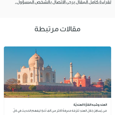
لقراءة كامل المقال يرجى الاتصال بالشخص المسؤول.
مقالات مرتبطة
الهند وشبه القارّة الهنديّة
مَن يُسافِرُ خِلالَ الهندِ تَلزَمُهُ مَعرِفةُ أكثرَ من ألفِ لُغةٍ ليَفهَمَ الحَديثَ في كلِّ