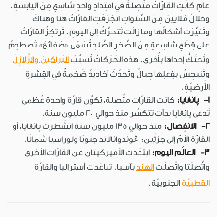
عامٍ كانَتِ القارّاتُ متَّصِلةً في امتِدادٍ واحدٍ شاسِعٍ مِنَ اليابسةِ.
وخلالَ مَلايينَ مِنَ السَّنواتِ انجَرَفَتِ القارّاتُ هنا وهناكَ
وتَغيَّرَت أشكالُها وما زالَت تَتحرَّكُ إلى اليومِ. تَرتكِزُ القارّاتُ
على قِطَعٍ شاسِعةٍ مِنَ الصَّخرِ الصَّلدِ تُسَمّى «صَفائحَ» تَصطدِمُ
وتَحتَكُّ إحداها بأُخرى. هذه الحَرَكاتُ تُسبِّبُ
البَراكينَ والزَّلازِلَ
وتَنبجِسُ بفِعلِها جِبالٌ وتَحدُثُ أخاديدُ ضَخمةٌ في القِشرةِ
الأَرضيّةِ.
1- پانڠايا:
كانت القارّات متَّصلة، تكوِّن قارّة واحدة عُظمى
تُدعى پانڠايا بدأت تتكسَّر منذ حوالي 200 مليون سنة.
2- الانفِصال:
منذ حوالي 135 مليون سنة انشَطرت پانڠايا، أو
القارّة الأمّ إلى جزئَين: ڠوندوانالاند جنوبًا ولوراسيا شمالًا.
3- العالَم اليوم:
ابتعَدت الأميركيتان عن القارّات الأخرى
واتَّصلَتا واتَّصلَت
الهند
بآسيا. تباعَدت أستراليا والقارّة
القطبيّة
الجنوبيّة.