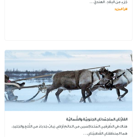
جُزءٍ مِنَ البِلادِ. الهنديّ...
اقرأ المزيد
القارّتان المتجمّدتان الجنوبيّة والشّماليّة
هناك في الطَّرَفَينِ المُتعاكِسَين من العالَمِ أراضٍ يَبابٌ جَدباءُ من الثَّلجِ والجَليدِ،
هما المِنطَقتانِ القُطبيّتانِ...