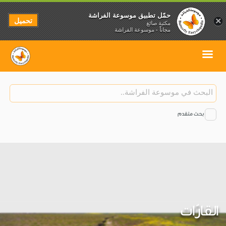
حمّل تطبيق موسوعة الفراشة
تحميل
×
مكتبة صائغ
مجاناً - موسوعة الفراشة
بحث متقدم
القارّات