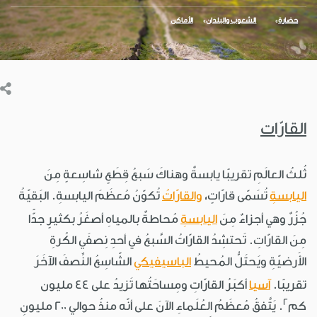
حضارة
الشعوب والبلدان
الأماكن
القارّات
ثُلثُ العالَمِ تقريبًا يابسةٌ وهناكَ سَبعُ قِطَعٍ شاسِعةٍ مِنَ
اليابسةِ
تُسَمّى قارّاتٍ،
والقارّاتُ
تُكوّنُ مُعظَمَ اليابسةِ. البَقيّةُ
جُزُرٌ وهي أجزاءٌ مِنَ
اليابسةِ
مُحاطةٌ بالمياهِ أصغَرُ بكثيرٍ جدًّا
مِنَ القارّاتِ. تَحتشِدُ القارّاتُ السَّبعُ في أحدِ نِصفَي الكُرةِ
الأَرضيّةِ ويَحتَلُّ المُحيطُ
الباسيفيكي
الشّاسِعُ النِّصفَ الآخَرَ
تقريبًا.
آسيا
أكبَرُ القارّاتِ ومِساحَتُها تَزيدُ على 44 مليون
2
كم
. يَتَّفقُ مُعظَمُ العُلَماءِ الآنَ على أنّه منذُ حوالي 200 مليونِ