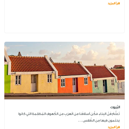
اقرأ المزيد
البُيوت
تَعلُّمُ فَنِّ البِناءِ مَكَّنَ أسلافَنا مِنَ الَهرَبِ مِنَ الكُهوفِ المُظلِمةِ التي كانوا
يَحتَمونَ فيها مِنَ الطَّقسِ ...
اقرأ المزيد