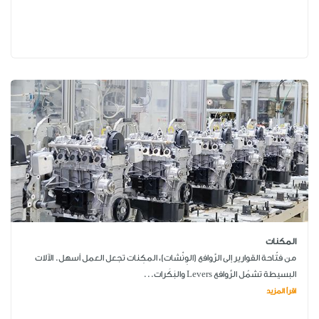
المكنات
من فتّاحة القوارير إلى الرَّوافع (الوِنْشات)، المكِنات تجعل العمل أسهل. الآلات
البسيطة تشمُل الرَّوافع Levers والبَكَرات...
اقرأ المزيد