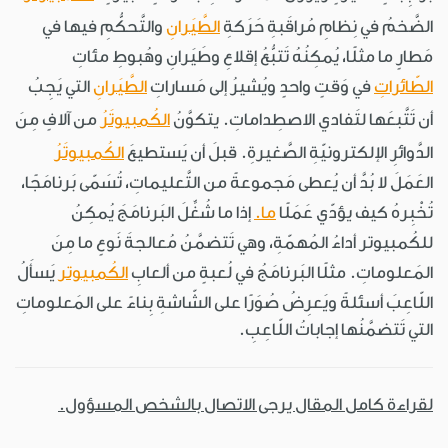
الضَّخمُ في نِظامِ مُراقَبةِ حَرَكةِ
الطَّيَرانِ
والتَّحكُّمِ فيها في
مَطارٍ ما مثلًا، يُمكِنُهُ تَتبُّعُ إقلاعِ وطَيَرانِ وهُبوطِ مئاتِ
الطّائراتِ
في وَقتٍ واحدٍ ويُشيرُ إلى مَساراتِ
الطَّيَرانِ
التي يَجِبُ
أن تَتَّبعَها لتَفادي الاصطِداماتِ. يتكوَّنُ
الكُمبيوتَرُ
من آلافٍ مِنَ
الدَّوائرِ الإلكترونيّةِ الصَّغيرةِ. قبلَ أن يَستطيعَ
الكُمبيوتَرُ
العَمَلَ لا بُدَّ أن يُعطى مَجموعةً من التَّعليماتِ، تُسَمّى بَرنامَجًا،
تُخْبِرهُ كيف يؤدّي عَمَلًا
ما.
إذا ما شُغِّلَ البَرنامَجَ يُمكِنُ
للكُمبيوتر أداءُ المُهمّةِ، وهي تَتضمَّنُ مُعالجةَ نَوعٍ ما مِنَ
المَعلوماتِ. مثلًا البَرنامَجُ في لُعبةٍ من ألعابِ
الكُمبيوتر
يَسأَلُ
اللّاعِبَ أسئلةً ويَعرِضُ صُوَرًا على الشّاشةِ بِناءً على المَعلوماتِ
التي تَتضمَّنُها إجاباتُ اللّاعِبِ.
لقراءة كامل المقال يرجى الاتصال بالشخص المسؤول.