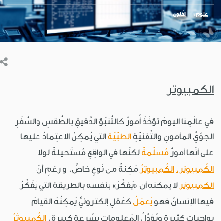
علوم
الفُنون
الكمبيوتر
في عالَمِنا اليومَ تؤخَذُ أُمورٌ كالتَّنبّؤ الدَّقيقِ بالطَّقسِ والسَّفَرِ
الجوّيِّ المأمونِ والتِّقنيّةِ
الطبّيّة
التي يُمكِنُ الاعتِمادُ عليها
على أنّها أمورٌ
مُسلَّمةٌ
لكنّها في الواقِعِ مُستَحيلةٌ لولا
الكُمبيوتر.
الكُمبيوترُ
مَكِنةٌ من نَوعٍ خاصٍّ. و رغمِ أنّ
الكمبيوتر
لا يمكنه أن «يُفكِّرَ» بنفسه بالطريقة التي يُفَكِّرُ
فيها الإنسانُ فهو
يَعمَلُ
كعَقلٍ إلكترونيٍّ يُمكِنُهُ القيامُ
بواجِباتٍ كثيرةٍ ويُؤوِّلُ المَعلوماتِ بسُرعةٍ كبيرةٍ.
الكُمبيوتَرُ