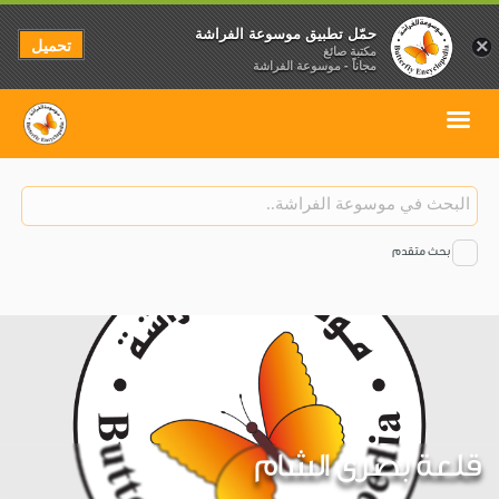
حمّل تطبيق موسوعة الفراشة
تحميل
×
مكتبة صائغ
مجاناً - موسوعة الفراشة
بحث متقدم
قلعة بصرى الشام