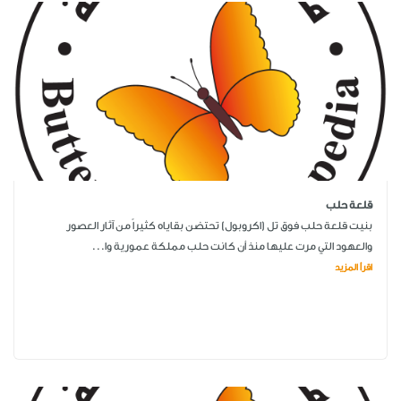
قلعة حلب
بنيت قلعة حلب فوق تل (اكروبول) تحتضن بقاياه كثيراً من آثار العصور
والعهود التي مرت عليها منذ أن كانت حلب مملكة عمورية وا...
اقرأ المزيد