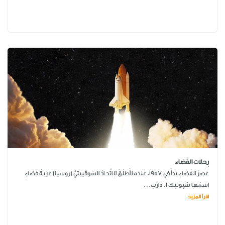
رِحلات الفَضاء
عَصرُ الفَضاءِ بَدَأَ في 1957، عِندَما أَطلَقَ الِاتِّحادُ السّوڤييتيُّ (روسيا) عَرَبةَ فَضاءٍ
اسمُها سْپوتنِك 1. دارَتِ...
اقرأ المزيد