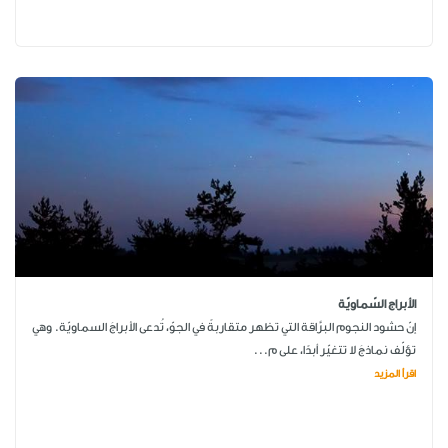
الأبراج السّماويّة
إنّ حشود النجوم البرَّاقة التي تظهر متقاربةً في الجوّ، تُدعى الأبراجَ السماويّة. وهي
تؤلّف نماذجَ لا تتغيّر أبدًا، على م...
اقرأ المزيد