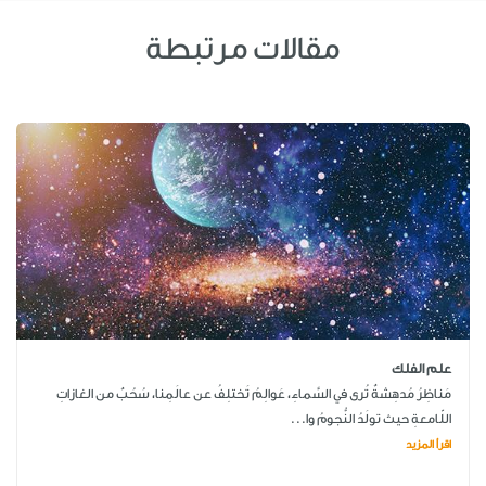
مقالات مرتبطة
علم الفلك
مَناظِرُ مُدهِشةٌ تُرى في السَّماءِ، عَوالِمُ تَختلِفُ عن عالَمِنا، سُحُبٌ من الغازاتِ
اللّامعةِ حيث تولَدُ النُّجومُ وا...
اقرأ المزيد