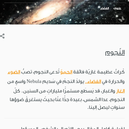
علوم
الفضاء
النّجوم
كُراتٌ عظيمة غازيّة فائقة
الحموّ
تُدعى النجوم، تصبُّ
الضوء
والحرارة في
الفضاء.
يولدُ النجمُ في سَديم Nebula واسعٍ من
الغاز
والغبار، قد يَسطَع مستمرًّا ملياراتٍ من السنين. كلّ
النجوم، عدا الشمس، بعيدة جدًّا عنّا بحيثُ يستغرقُ ضوؤها
سنواتٍ ليصلَ إلينا.
لقراءة كامل المقال يرجى الاتصال بالشخص المسؤول.