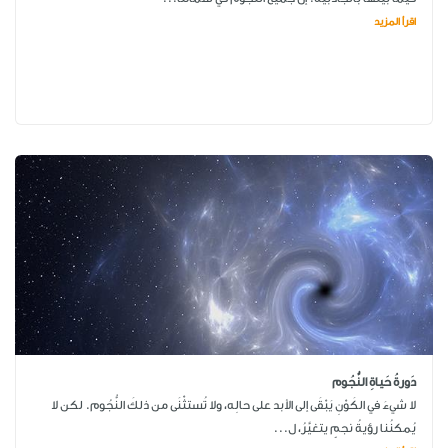
اقرأ المزيد
دَورةُ حَياةِ النُّجُوم
لا شيءَ في الكَوْنِ يَبْقَى إلى الأبد على حالِه، ولا تُستثْنَى من ذلكَ النُّجُوم. لكن لا
يُمكنُنا رؤيةُ نجمٍ يتغيَّرُ، ل...