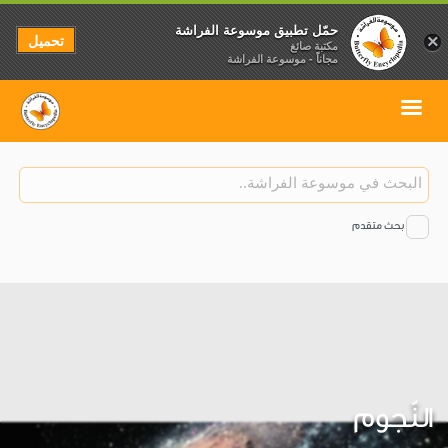
حمّل تطبيق موسوعة الفراشة
تحميل
×
مكتبة صائغ
مجاناً - موسوعة الفراشة
بحث متقدم
النّجوم