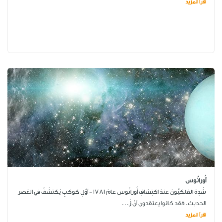
اقرأ المزيد
أُورانُوس
شُدِهَ الفلكيُّونَ عندَ اكتِشافِ أُورانُوس عامَ 1781 - أوَّلِ كوكبٍ يُكتشَفُ في العَصر
الحديث. فقد كانوا يعتقدون أنَّ زُ...
اقرأ المزيد