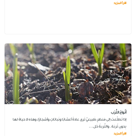
اقرأ المزيد
أَنْواعُ التُّرَب
إذا تَطلَّعتَ إلى مَنظرٍ طَبيعيٍّ تَرى عادةً أعشابًا ونَباتاتٍ وأشجارًا، وهذه لا حياةَ لها
بِدونِ تُربَة. والتُّربةُ خَل...
اقرأ المزيد