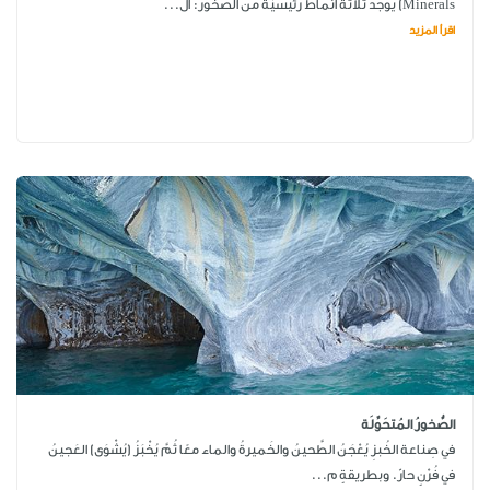
Minerals) يوجد ثلاثة أنماط رئيسيّة من الصخور: ال...
اقرأ المزيد
الصُّخورُ المُتحَوِّلَة
في صِناعة الخُبزِ يُعْجَنُ الطَّحينُ والخَميرةُ والماء معًا ثُمَّ يُخْبَزُ (يُشْوَى) العَجينُ
في فُرْنٍ حارّ. وبطريقةٍ م...