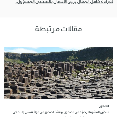
لقراءة كامل المقال يرجى الاتصال بالشخص المسؤول.
مقالات مرتبطة
الصخور
تتكوّن القشرة الأرضيّة من الصخور. وتنشأ الصخور من موادّ تسمّى (المَعادن