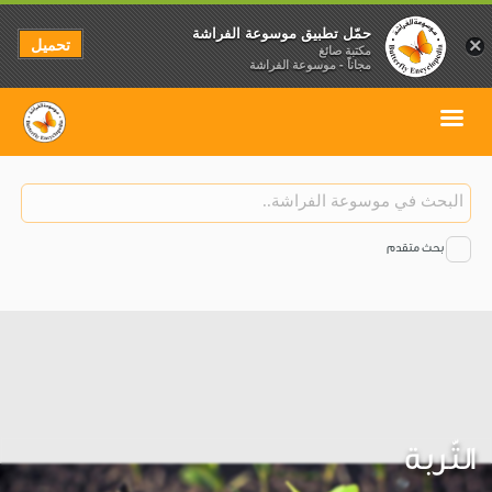
حمّل تطبيق موسوعة الفراشة
تحميل
×
مكتبة صائغ
مجاناً - موسوعة الفراشة
بحث متقدم
التّربة