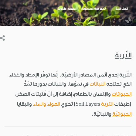
الجغرافية
الجغرافية الطبيعية
الصخور والتربة
التّربة
التُّربة إحدى أثمن المصادر الأرضيّة. إنّها توفِّر الإمداد والغذاء
الذي تحتاجه
النباتات
في نموِّها. والنباتات بدورها تمُدُّ
الحيوانات
والإنسان بالطعام، إِضافةً إلى أنّ فُتَيتات الصخر،
(طبقات
التربة
Soil Layers) تَحوي
الهواء
والماء
والبقايا
الحيوانيّة
والنباتيّة.