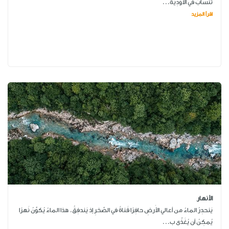
تنسابُ في الأَوْدِيَة...
اقرأ المزيد
الأنهار
يَنحدِرُ الماءُ من أعالي الأَرضِ حافِرًا قَناةً في الصَّخرِ إذ يَندفِقُ. هذا الماءُ يُكوِّنُ نَهرًا
يُمكِنُ أن يُغَذّى ب...