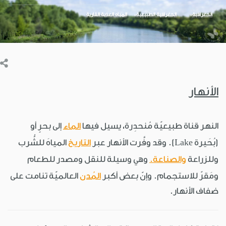
الجغرافية
الجغرافية الطبيعية
المياه العذبة القارية
الأنهار
النهر قناة طبيعيّة مُنحدِرة، يسيل فيها
الماء
إلى بحرٍ أو
(بُحَيرة Lake). وقد وفَّرت الأنهار عبر
التاريخ
المياهَ للشُّرب
وللزراعة
والصناعة.
وهي وسيلة للنقل ومصدر للطعام
ومَقرّ للاستجمام. وإنّ بعض أكبر
المُدن
العالميّة تنامت على
ضفاف الأنهار.