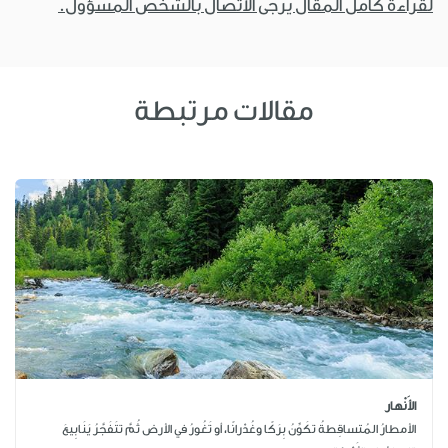
لقراءة كامل المقال يرجى الاتصال بالشخص المسؤول.
مقالات مرتبطة
الأَنْهار
الأمطارُ المُتساقِطةُ تكَوِّنُ بِرَكًا وغُدْرانًا، أو تَغُورُ في الأرض ثُمَّ تتَفَجَّرُ يَنَابِيعَ