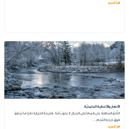
اقرأ المزيد
الأنهار والأغطية الجليديّة
الثَّلجُ السّاقِطُ على قِمَمِ أعلى الجِبالِ لا يَذوبُ أبدًا. فدَرَجةُ الحَرارةِ نادِرًا ما تَرتفِعُ
فوقَ دَرَجةِ التَّجم...
اقرأ المزيد