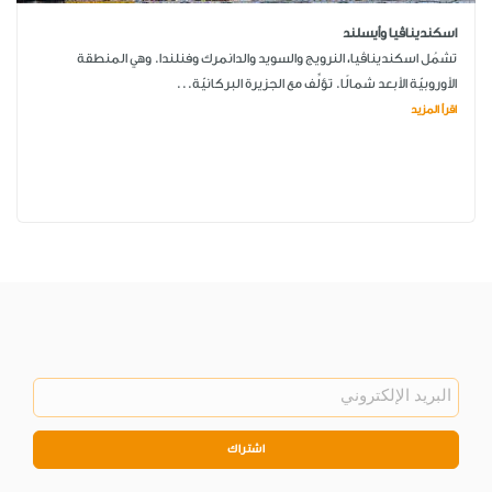
اسكنديناڤيا وأيسلند
تشمُل اسكنديناڤيا، النرويج والسويد والدانمرك وفنلندا. وهي المنطقة
الأوروبيّة الأبعد شمالًا. تؤلِّف مع الجزيرة البركانيّة...
اقرأ المزيد
اشتراك