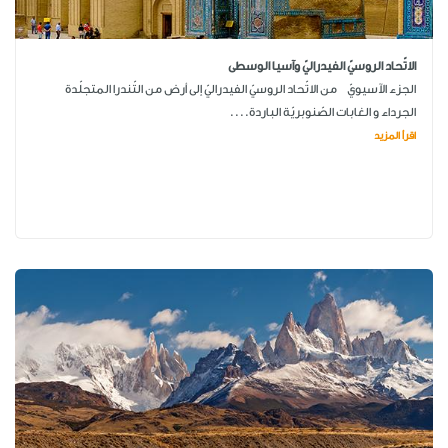
الاتّحاد الروسيّ الفيدراليّ وآسيا الوسطى
الجزء الآسيويّ من الاتّحاد الروسيّ الفيدراليّ إلى أرض من التّندرا المتجلّدة
الجرداء و الغابات الصّنوبريّة الباردة....
اقرأ المزيد