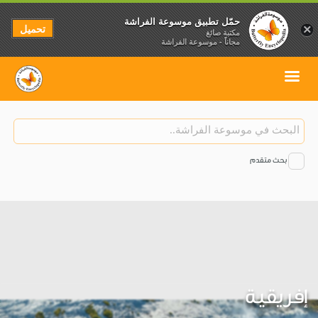
حمّل تطبيق موسوعة الفراشة
تحميل
×
مكتبة صائغ
مجاناً - موسوعة الفراشة
بحث متقدم
إفريقية