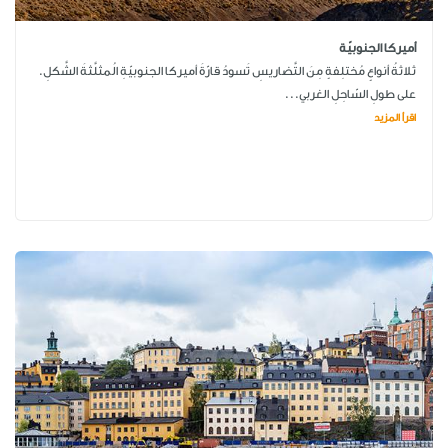
أميركا الجنوبيّة
ثلاثةُ أنواعٍ مُختلِفةٍ مِنَ التَّضاريسِ تَسودُ قارّةَ أميركا الجنوبيّةِ الُمثلَّثةَ الشَّكلِ.
على طولِ السّاحِلِ الغربي...
اقرأ المزيد