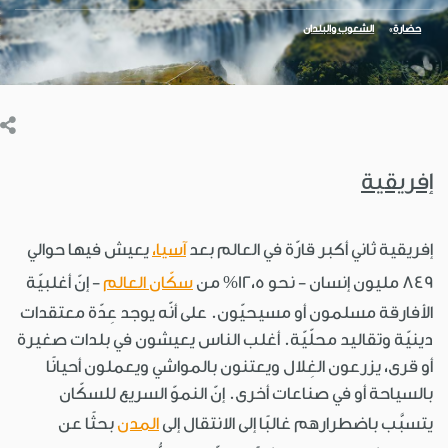
حضارة
الشعوب والبلدان
إفريقية
إفريقية ثاني أكبر قارّة في العالم بعد
آسيا،
يعيش فيها حوالي
849 مليون إنسان - نحو 12،5% من
سكّان العالم
- إنّ أغلبيّة
الأفارقة مسلمون أو مسيحيّون. على أنّه يوجد عِدّة معتقدات
دينيّة وتقاليد محلّيّة. أغلب الناس يعيشون في بلدات صغيرة
أو قرى، يزرعون الغِلال ويعتنون بالمواشي ويعملون أحيانًا
بالسياحة أو في صناعات أخرى. إنّ النموّ السريع للسكّان
يتسبَّب باضطرارهم غالبًا إلى الانتقال إلى
المدن
بحثًا عن