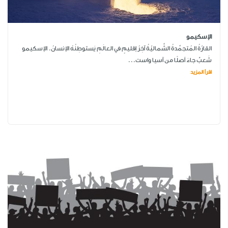
الإسكيمو
القارّةُ المُتجمِّدةُ الشَّماليّةُ آخِرُ إقليمٍ في العالَمِ يَستوطِنُهُ الإنسانُ. الإسكيمو
شَعبٌ جاءَ أصلًا من آسيا واست...
اقرأ المزيد