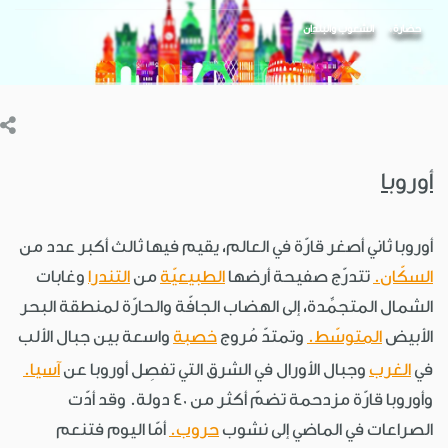
حضارة
الشعوب والبلدان
أوروبا
أوروبا ثاني أصغر قارّة في العالم، يقيم فيها ثالث أكبر عدد من
السكّان.
تتدرّج صفيحة أرضها
الطبيعيّة
من
التندرا
وغابات
الشمال المتجمِّدة، إلى الهضاب الجافّة والحارّة لمنطقة البحر
الأبيض
المتوسّط.
وتمتدّ مُروج
خصبة
واسعة بين جبال الألب
في
الغرب
وجبال الأورال في الشرق التي تفصِل أوروبا عن
آسيا.
وأوروبا قارّة مزدحمة تضمّ أكثر من 40 دولة. وقد أدّت
الصراعات في الماضي إلى نشوب
حروب.
أمّا اليوم فتنعم