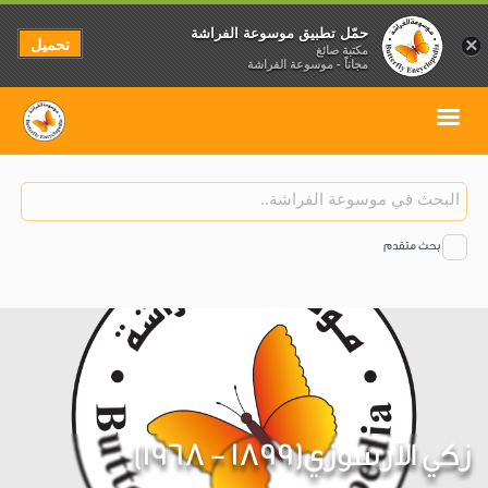
حمّل تطبيق موسوعة الفراشة
تحميل
×
مكتبة صائغ
مجاناً - موسوعة الفراشة
بحث متقدم
زكي الأرسوزي(1899 - 1968)