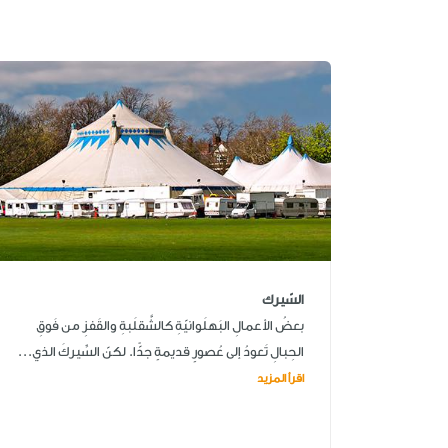
السّيرك
بعضُ الأعمالِ البَهلَوانيّةِ كالشَّقلَبةِ والقَفزِ من فَوقِ
الحِبالِ تَعودُ إلى عُصورٍ قديمةٍ جدًّا. لكنّ السِّيركَ الذي...
اقرأ المزيد