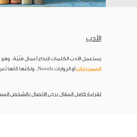
الأدب
يَستعمل الأدبُ الكلماتِ لإبداع أعمال فنّيّة. وهو
المسرحيّات
أو الروايات Novels. ولكنّها كلّها تَعرِض رؤى لأفكار الناس ومشاعرهم.
لقراءة كامل المقال يرجى الاتصال بالشخص الم