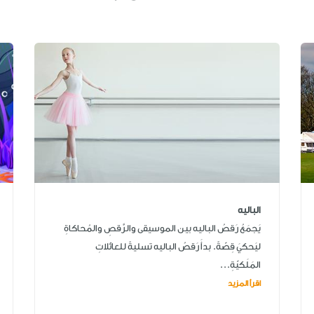
الباليه
يَجمَعُ رَقصُ الباليه بين الموسيقى والرَّقصِ والمُحاكاةِ
ليَحكيَ قِصّةً. بدأَ رَقصُ الباليه تسليةً للعائلاتِ
المَلَكيّةِ...
اقرأ المزيد