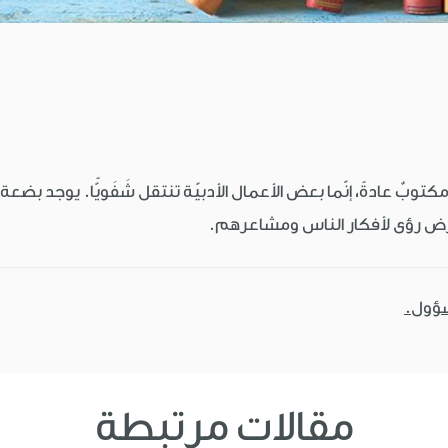
 مكتوبٌ عادةً، إنّما بعض الأعمال الأدبيّة تنتقل شَفَويًّا. يوجد 
سؤول.
مقالات مرتبطة