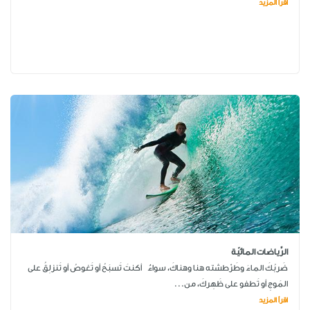
اقرأ المزيد
الرِّياضات المائيّة
ضَربُكَ الماءَ وطَرْطشته هنا وهناكَ، سواءٌ أكنتَ تَسبَحُ أو تَغوصُ أو تَنزلِقُ على
المَوجِ أو تَطفو على ظَهِركَ، من...
اقرأ المزيد