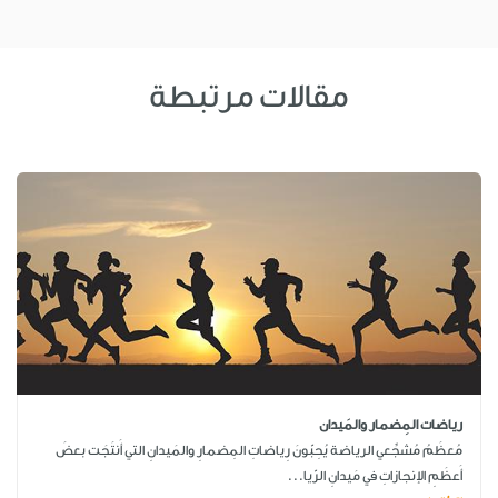
مقالات مرتبطة
رياضات المِضمار والمَيدان
مُعظَمُ مُشجِّعي الرياضة يُحِبّونَ رِياضاتِ المِضمارِ والمَيدانِ التي أَنتَجَت بعضَ
أَعظَمِ الإنجازاتِ في مَيدانِ الرّيا...