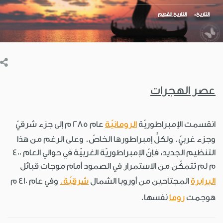
التاريخ
التاريخ القديم
عصر الهجرات
انقسمت الإمبراطوريّة
الرومانيّة
عام 285 م إلى جزء شرقيّ
وجزء غربيّ. ولكلٍّ إمبراطورها الخاصّ. وعلى الرغم من هذا
التنظيم الجديد، فإنّ الإمبراطوريّة الغربيّة في حوالي العام 400
م لم تتمكّن من الاستمرار في الصمود أمام موجات قبائل
البرابرة
المجتاحين من أوروبا الشمال
شرقيّة.
وفي عام 410 م
هوجمت
روما
نفسها.