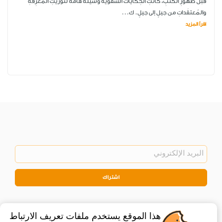
قبلَ ظُهورِ الكُتُبِ، كانَتِ الحِكاياتُ الشَّفويّةُ وَسيلةً هامّةً لتَوريثِ المَعرِفةِ
والمُعتقَداتِ من جيلٍ إلى جيلٍ. ك...
اقرأ المزيد
اشتراك
هذا الموقع يستخدم ملفات تعريف الارتباط