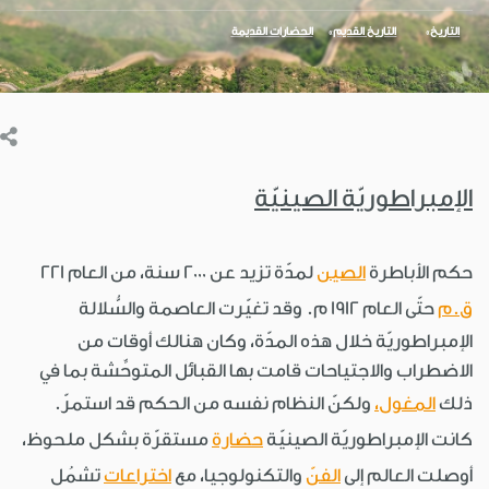
التاريخ
التاريخ القديم
الحضارات القديمة
الإمبراطوريّة الصينيّة
حكم الأباطرة
الصين
لمدّة تزيد عن 2000 سنة، من العام 221
ق.م
حتّى العام 1912 م. وقد تغيّرت العاصمة والسُّلالة
الإمبراطوريّة خلال هذه المدّة، وكان هنالك أوقات من
الاضطراب والاجتياحات قامت بها القبائل المتوحِّشة بما في
ذلك
المغول،
ولكنّ النظام نفسه من الحكم قد استمرّ.
كانت الإمبراطوريّة الصينيّة
حضارة
مستقرّة بشكل ملحوظ،
أوصلت العالم إلى
الفنّ
والتكنولوجيا، مع
اختراعات
تشمُل