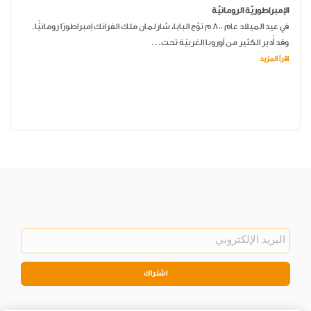
الإمبراطوريّة الرومانيّة
في عيد الميلاد عام 800 م توَّج البابا، شارلمان ملك الفرانك إمبراطورًا رومانيًّا.
وقد أُدير الكثير من أوروبا الغربيّة تحت...
اقرأ المزيد
اشتراك