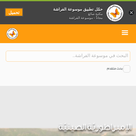
حمّل تطبيق موسوعة الفراشة
تحميل
×
مكتبة صائغ
مجاناً - موسوعة الفراشة
بحث متقدم
الإمبراطوريّة الصينيّة