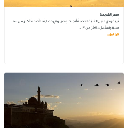
مصر القديمة
تُربةُ وادي النّيل الغَنيّةُ الخِصبةُ أَنجَبَت مِصرَ، وهي حَضارةٌ بَدأَت منذُ أكثَرَ من 5000
سنةٍ واستَمرَّت أكثَرَ من 3...
اقرأ المزيد