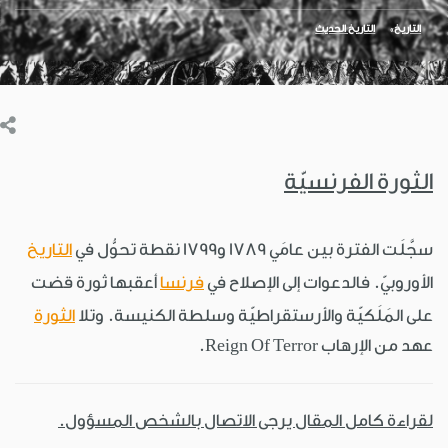
التاريخ
التاريخ الحديث
الثورة الفرنسيّة
سجَّلَت الفترة بين عامَي 1789 و1799 نقطة تحوُّل في
التاريخ
الأوروبيّ. فالدعوات إلى الإصلاح في
فرنسا
أعقبها ثورة قضت
على المَلَكيّة والأرستقراطيّة وسلطة الكنيسة. وتلا
الثورة
عهد من الإرهاب Reign Of Terror.
لقراءة كامل المقال يرجى الاتصال بالشخص المسؤول.