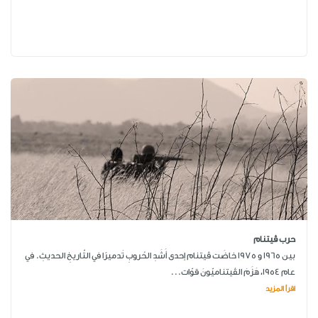
حرب ڤيتنام
بين 1965 و 1975 خاضَت ڤيتنام إحدى أَشَدِ الحُروبِ تَدميرًا في التّاريخِ الحديثِ. في
عام 1954، هَزَمَ الڤيتناميّونَ قوّات...
اقرأ المزيد