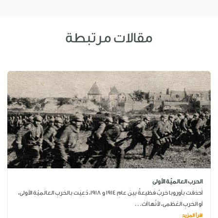
مقالات مرتبطة
الحرب العالميّة الأولى
أَحدَقَت بأوروبا حَربٌ فَظيعةٌ بينَ عامِ 1914 و 1918، دُعِيَت بالحَربِ العالَميّةِ الأولى،
أو الحَربِ العُظمى، لأنّها أث...
اقرأ المزيد