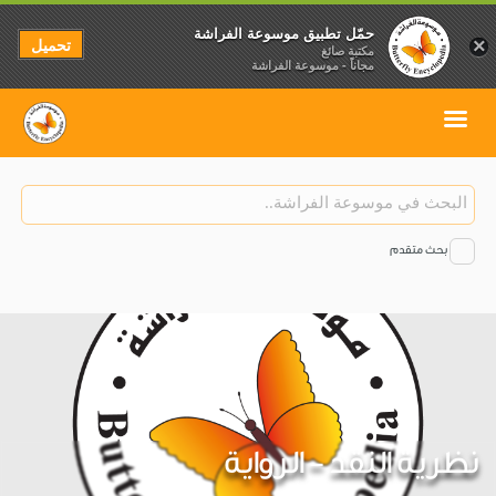
حمّل تطبيق موسوعة الفراشة
تحميل
×
مكتبة صائغ
مجاناً - موسوعة الفراشة
بحث متقدم
نظرية النقد - الرواية