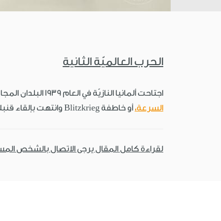
الحرب العالميّة الثانية
اجتاحت ألمانيا النازيّة في العام 1939 البلدان المجاورة لها، بادئةً حربًا عالميّة خلَّفت وراءها حوالي 40 مليون قتيل. خلافًا للحرب العالميّة الأولى كانت هذه حربًا غايةً في
السرعة،
أو خاطفة Blitzkrieg وانتهت بإلقاء قنبلة ذَرِّيّة Atom Bomb.
لقراءة كامل المقال يرجى الاتصال بالشخص الم