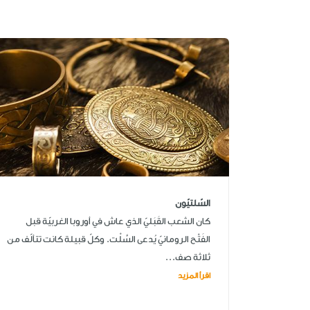
السّلتيّون
كان الشعب القَبَليّ الذي عاش في أوروبا الغربيّة قبل
الفَتْح الرومانيّ يُدعى السَّلْت. وكلّ قبيلة كانت تتألّف من
ثلاثة صف...
اقرأ المزيد