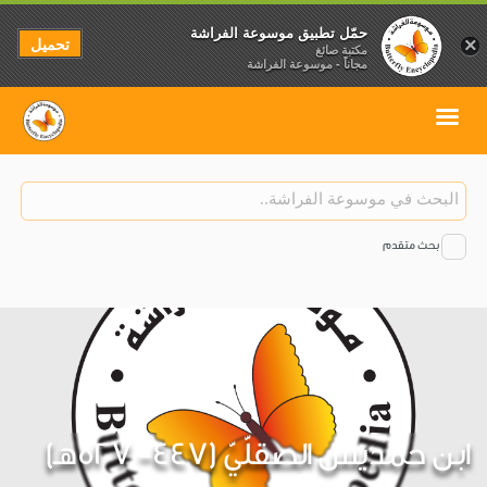
حمّل تطبيق موسوعة الفراشة
تحميل
×
مكتبة صائغ
مجاناً - موسوعة الفراشة
بحث متقدم
ابن حمديس الصقلّيّ (447- 527هـ)