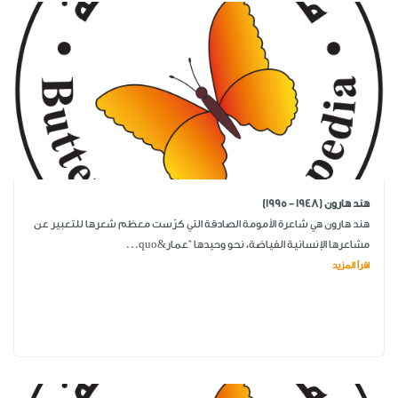
هند هارون (1948 - 1995)
هند هارون هي شاعرة الأمومة الصادقة التي كرّست معظم شعرها للتعبير عن
مشاعرها الإنسانية الفياضة، نحو وحيدها "عمار&quo...
اقرأ المزيد