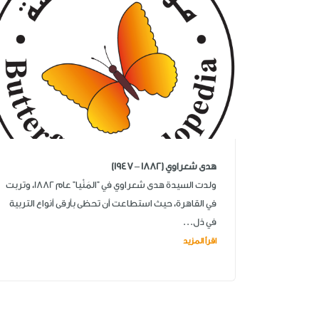
هدى شعراوي (1882 – 1947)
ولدت السيدة هدى شعراوي في "المَنْيا" عام 1882، وتربت
في القاهرة، حيث استطاعت أن تحظى بأرقى أنواع التربية
في ذل...
اقرأ المزيد