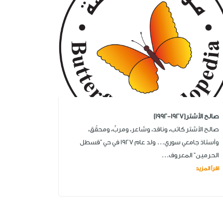
صالح الأشتر(1927-1992)
صالح الأشتر كاتب، وناقد، وشاعر، ومربٍّ، ومحقّق،
وأستاذ جامعي سوري... ولد عام 1927 في حي "قسطل
الحرمين" المعروف...
اقرأ المزيد