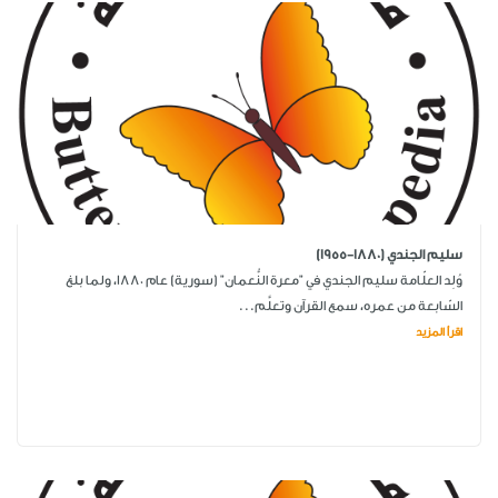
سليم الجندي (1880-1955)
وُلِد العلّامة سليم الجندي في "معرة النُّعمان" (سورية) عام 1880، ولما بلغ
السّابعة من عمره، سمع القرآن وتعلَّم...
اقرأ المزيد