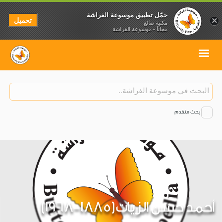
حمّل تطبيق موسوعة الفراشة
تحميل
×
مكتبة صائغ
مجاناً - موسوعة الفراشة
بحث متقدم
أحمد حسن الزيات(1885-1968)