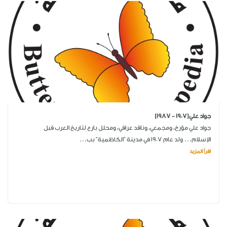
جواد علي(1907 - 1987)
جواد علي مؤرخ، ومجمعي، وناقد عراقي، ومحلل بارع لتاريخ العرب قبل
الإسلام... ولد عام 1907 في مدينة "الكاظمية" بب...
اقرأ المزيد