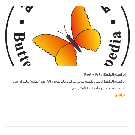
إبراهيم الواعظ(1895 - 1958)
إبراهيم الواعظ أديب وداعية قومي عراقي، ولد عام 1895 في "الحلّة" بالعراق من
أسرة حسينية، نزح أجدادها الأوائل من...
اقرأ المزيد