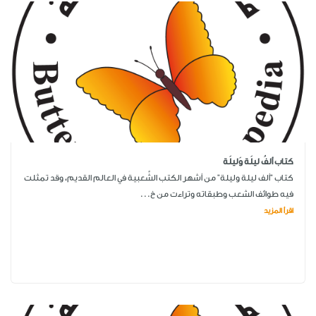
كتاب ألفُ ليلَة وَليلَة
كتاب "ألف ليلة وليلة" من أشهر الكتب الشَّعبية في العالم القديم، وقد تمثلت
فيه طوائف الشعب وطبقاته وتراءت من خ...
اقرأ المزيد