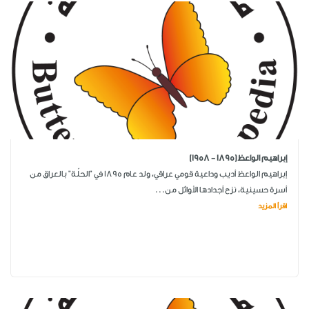
إبراهيم الواعظ(1895 - 1958)
إبراهيم الواعظ أديب وداعية قومي عراقي، ولد عام 1895 في "الحلّة" بالعراق من
أسرة حسينية، نزح أجدادها الأوائل من...
اقرأ المزيد