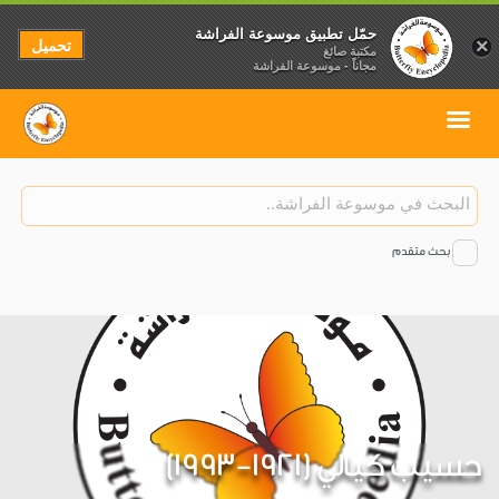
حمّل تطبيق موسوعة الفراشة
تحميل
×
مكتبة صائغ
مجاناً - موسوعة الفراشة
بحث متقدم
حسيب كيالي (1921-1993)