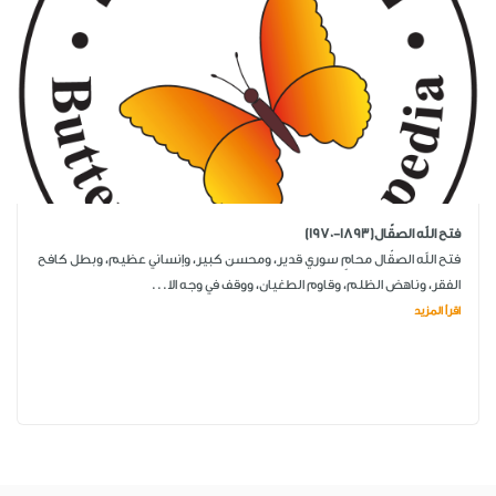
فتح الله الصقّال(1893-1970)
فتح الله الصقّال محامٍ سوري قدير، ومحسن كبير، وإنساني عظيم، وبطل كافح
الفقر، وناهض الظلم، وقاوم الطغيان، ووقف في وجه الا...
اقرأ المزيد