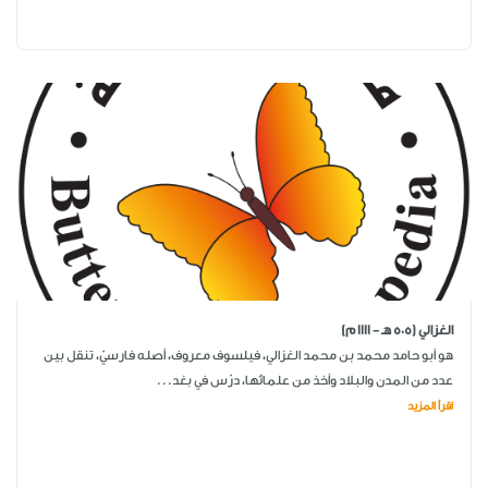
الغزالي (505 هـ - 1111 م)
هو أبو حامد محمد بن محمد الغزالي، فيلسوف معروف، أصله فارسيّ، تنقل بين
عدد من المدن والبلاد وأخذ من علمائها، درّس في بغد...
اقرأ المزيد