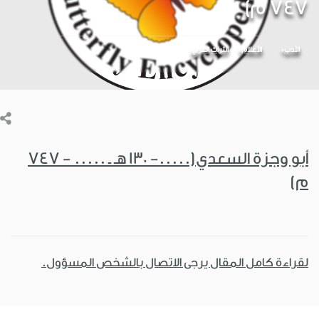
747 م)
الأدب
الأعلام
التراث العربي
أبو وجزة السعدي(.....- 130 هـ ـ ..... - 747
م)
لقراءة كامل المقال يرجى الاتصال بالشخص المسؤول.