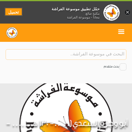
حمّل تطبيق موسوعة الفراشة
تحميل
×
مكتبة صائغ
مجاناً - موسوعة الفراشة
بحث متقدم
أبو وجزة السعدي(.....- 130 هـ ـ ..... -