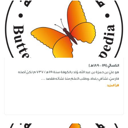
الكسائي (119 – 189 هـ )
هو عليّ بن حمزة بن عبد الله، وُلد بالكوفة سنة 119 هـ / 737 م لكنّ أصله
فارسيّ، نشأ في بغداد، وطلب العلمَ منذ نشأته فقصد ...
اقرأ المزيد