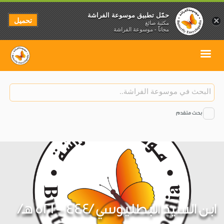
حمّل تطبيق موسوعة الفراشة
تحميل
×
مكتبة صائغ
مجاناً - موسوعة الفراشة
بحث متقدم
ابن السيد البطليوسي /444 – 521 هـ/