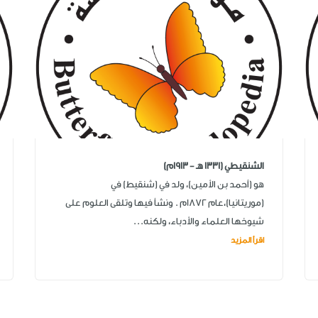
الشنقيطي (1331 هـ - 1913م)
هو (أحمد بن الأمين)، ولد في (شنقيط) في
(موريتانيا)،عام 1872م . ونشأ فيها وتلقى العلوم على
شيوخها العلماء والأدباء، ولكنه...
اقرأ المزيد