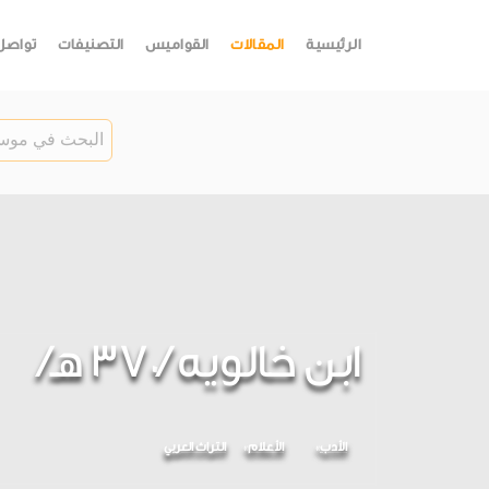
الرئيسية
المقالات
القواميس
التصنيفات
تواصل
ابن خالويه /370 هـ/
الأدب
الأعلام
التراث العربي