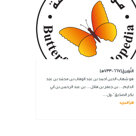
النُّوَيريّ(667-733هـ)
هو شِهاب الدين أحمد بن عبد الوهاب بن محمّد بن عبد
الدايم... بن جعفر بن هلال... بن عبد الرحمن بن أبي
بكر الصدّيق".ول...
اقرأ المزيد