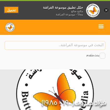
حمّل تطبيق موسوعة الفراشة
تحميل
×
مكتبة صائغ
مجاناً - موسوعة الفراشة
بحث متقدم
فؤاد صروف(1900 - 1985)